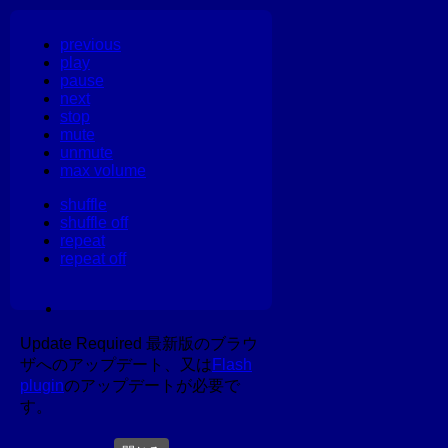
previous
play
pause
next
stop
mute
unmute
max volume
shuffle
shuffle off
repeat
repeat off
Update Required
最新版のブラウ
ザへのアップデート、又は
Flash
plugin
のアップデートが必要で
す。