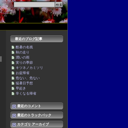
最近のブログ記事
酷暑の名残
秋の走り
潤いの雨
実りの季節
キツネノカミソリ
お盆帰省
危ない、危ない
猛暑日予想
早起き
辛くなる帰省
最近のコメント
最近のトラックバック
カテゴリ アーカイブ