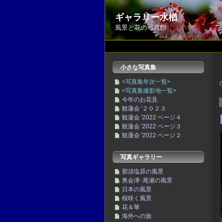
ギャラリー水楢
風景と花の写真館
小さな写真集
<写真集年次一覧>
<写真集撮影地一覧>
今年のお花見
観蓮会 '２０２３
観蓮会 '2022 ページ４
観蓮会 '2022 ページ３
観蓮会 '2022 ページ２
写真ギャラリー
那須塩原の風景
奥会津･尾瀬の風景
日本の風景
桜咲く風景
花＆華
海外への旅