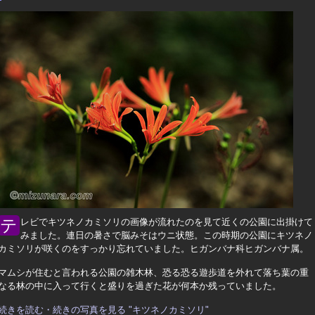
テレビでキツネノカミソリの画像が流れたのを見て近くの公園に出掛けて
みました。連日の暑さで脳みそはウニ状態。この時期の公園にキツネノ
カミソリが咲くのをすっかり忘れていました。ヒガンバナ科ヒガンバナ属。
マムシが住むと言われる公園の雑木林、恐る恐る遊歩道を外れて落ち葉の重
なる林の中に入って行くと盛りを過ぎた花が何本か残っていました。
続きを読む・続きの写真を見る "キツネノカミソリ"