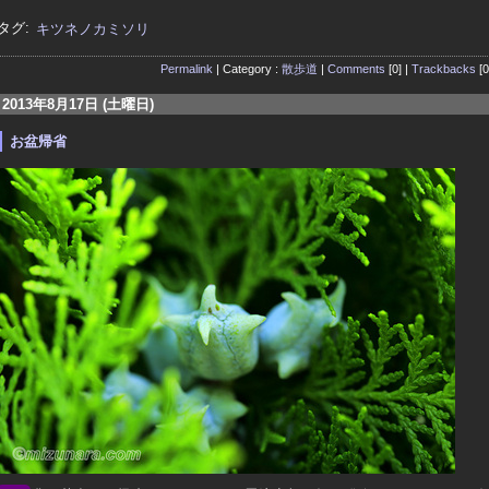
タグ:
キツネノカミソリ
Permalink
| Category :
散歩道
|
Comments
[0] |
Trackbacks
[0
2013年8月17日 (土曜日)
お盆帰省