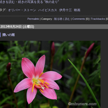
続きを読む・続きの写真を見る "秋の走り"
タグ:
オリバー・ストーン
ハイビスカス
伊丹十三
映画
Permalink
| Category :
観る聴く読む
|
Comments
[0] |
Trackbacks
[0
2013年8月24日 (土曜日)
潤いの雨