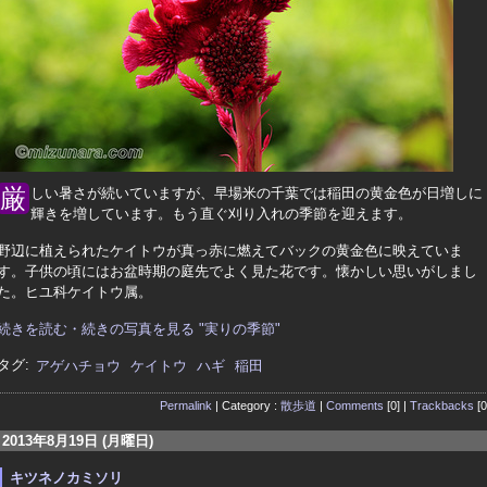
厳しい暑さが続いていますが、早場米の千葉では稲田の黄金色が日増しに
輝きを増しています。もう直ぐ刈り入れの季節を迎えます。
野辺に植えられたケイトウが真っ赤に燃えてバックの黄金色に映えていま
す。子供の頃にはお盆時期の庭先でよく見た花です。懐かしい思いがしまし
た。ヒユ科ケイトウ属。
続きを読む・続きの写真を見る "実りの季節"
タグ:
アゲハチョウ
ケイトウ
ハギ
稲田
Permalink
| Category :
散歩道
|
Comments
[0] |
Trackbacks
[0
2013年8月19日 (月曜日)
キツネノカミソリ