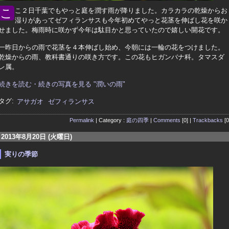
ここ２日千葉でもやっと庭を潤す雨が降りました。カラカラの乾燥からお
湿りがあってゼフィランサスも今年初めてやっと花茎を伸ばし花を咲か
せました。梅雨時に咲かず今年は駄目かと思っていたので嬉しい開花です。
一昨日からの雨で花茎を４本伸ばし始め、今朝には一輪の花をつけました。
乾燥からの雨、教科書通りの咲き方です。この花もヒガンバナ科。タマスダ
レ属。
続きを読む・続きの写真を見る "潤いの雨"
タグ:
アサガオ
ゼフィランサス
Permalink
| Category :
庭の四季
|
Comments
[0] |
Trackbacks
[0
2013年8月20日 (火曜日)
実りの季節