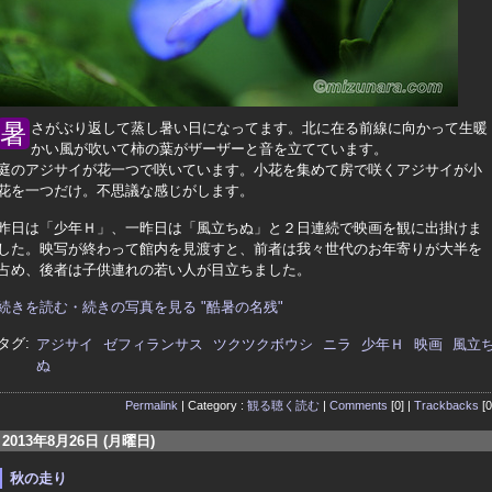
暑さがぶり返して蒸し暑い日になってます。北に在る前線に向かって生暖
かい風が吹いて柿の葉がザーザーと音を立てています。
庭のアジサイが花一つで咲いています。小花を集めて房で咲くアジサイが小
花を一つだけ。不思議な感じがします。
昨日は「少年Ｈ」、一昨日は「風立ちぬ」と２日連続で映画を観に出掛けま
した。映写が終わって館内を見渡すと、前者は我々世代のお年寄りが大半を
占め、後者は子供連れの若い人が目立ちました。
続きを読む・続きの写真を見る "酷暑の名残"
タグ:
アジサイ
ゼフィランサス
ツクツクボウシ
ニラ
少年Ｈ
映画
風立
ぬ
Permalink
| Category :
観る聴く読む
|
Comments
[0] |
Trackbacks
[0
2013年8月26日 (月曜日)
秋の走り