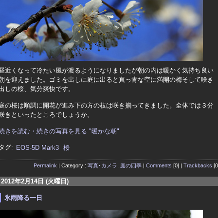
昼近くなって冷たい風が渡るようになりましたが朝の内は暖かく気持ち良い
朝を迎えました。ゴミを出しに庭に出ると真っ青な空に満開の梅そして咲き
出しの桜、気分爽快です。
庭の桜は順調に開花が進み下の方の枝は咲き揃ってきました。全体では３分
咲きといったところでしょうか。
続きを読む・続きの写真を見る "暖かな朝"
タグ:
EOS-5D Mark3
桜
Permalink
| Category :
写真･カメラ
,
庭の四季
|
Comments
[0] |
Trackbacks
[0
2012年2月14日 (火曜日)
氷雨降る一日