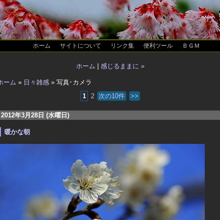
ホーム
サイトについて
リンク集
便利ツール
ＢＧＭ
ホーム
|
感じるままに »
ホーム
»
日々雑感
» 写真･カメラ
1
2
次の10件
>>
2012年3月28日 (水曜日)
暖かな朝