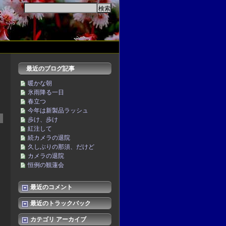
最近のブログ記事
暖かな朝
氷雨降る一日
春立つ
今年は新製品ラッシュ
歩け、歩け
紅注して
続カメラの退院
久しぶりの那須、だけど
カメラの退院
恒例の観蓮会
最近のコメント
最近のトラックバック
カテゴリ アーカイブ