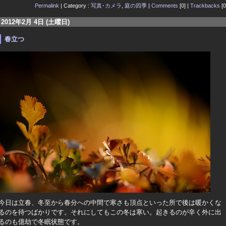
Permalink
| Category :
写真･カメラ
,
庭の四季
|
Comments
[0] |
Trackbacks
[0
2012年2月 4日 (土曜日)
春立つ
今日は立春、冬至から春分への中間で寒さも頂点といった所で後は暖かくな
るのを待つばかりです。それにしてもこの冬は寒い。起きるのが辛く外に出
るのも億劫で冬眠状態です。