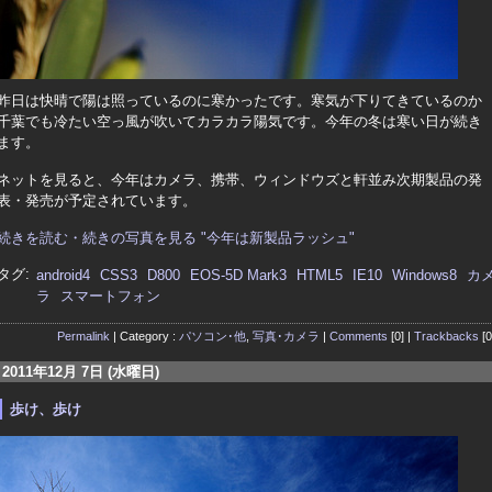
昨日は快晴で陽は照っているのに寒かったです。寒気が下りてきているのか
千葉でも冷たい空っ風が吹いてカラカラ陽気です。今年の冬は寒い日が続き
ます。
ネットを見ると、今年はカメラ、携帯、ウィンドウズと軒並み次期製品の発
表・発売が予定されています。
続きを読む・続きの写真を見る "今年は新製品ラッシュ"
タグ:
android4
CSS3
D800
EOS-5D Mark3
HTML5
IE10
Windows8
カ
ラ
スマートフォン
Permalink
| Category :
パソコン･他
,
写真･カメラ
|
Comments
[0] |
Trackbacks
[0
2011年12月 7日 (水曜日)
歩け、歩け