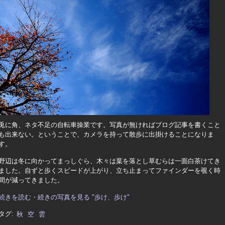
兎に角、ネタ不足の自転車操業です。写真が無ければブログ記事を書くこと
も出来ない。ということで、カメラを持って散歩に出掛けることになりま
す。
野辺は冬に向かってまっしぐら、木々は葉を落とし草むらは一面白茶けてき
ました。自ずと歩くスピードが上がり、立ち止まってファインダーを覗く時
間が減ってきました。
続きを読む・続きの写真を見る "歩け、歩け"
タグ:
秋
空
雲