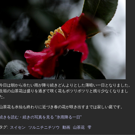
今日は朝から冷たい雨が降り続きどんよりとした薄暗い一日となりました。
生垣の山茶花は盛りを過ぎて咲く花もポツリポツリと残り少なくなりまし
た。
山茶花も水仙も終わりに近づき春の花が咲き出すまでは寂しい庭です。
続きを読む・続きの写真を見る "氷雨降る一日"
タグ:
スイセン
ツルニチニチソウ
動画
山茶花
雫