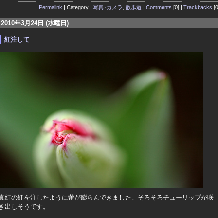
Permalink
| Category :
写真･カメラ
,
散歩道
|
Comments
[0] |
Trackbacks
[0
2010年3月24日 (水曜日)
紅注して
真紅の紅を注したように蕾が膨らんできました。そろそろチューリップが咲
き出しそうです。