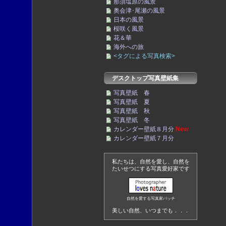
那須塩原の風景
奥会津･尾瀬の風景
日本の風景
桜咲く風景
花＆華
海外への旅
<タグによる写真検索>
デスクトップ写真壁紙集
写真壁紙 春
写真壁紙 夏
写真壁紙 秋
写真壁紙 冬
カレンダー壁紙８月分
New
カレンダー壁紙７月分
私たちは、自然を愛し、自然を
たいせつにする写真愛好家です
自然を愛する写真家バッチ
美しい自然、いつまでも．．．