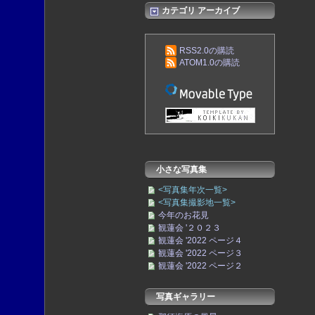
カテゴリ アーカイブ
RSS2.0の購読
ATOM1.0の購読
小さな写真集
<写真集年次一覧>
<写真集撮影地一覧>
今年のお花見
観蓮会 '２０２３
観蓮会 '2022 ページ４
観蓮会 '2022 ページ３
観蓮会 '2022 ページ２
写真ギャラリー