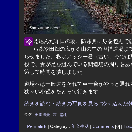
冷え込んだ昨日の朝、防寒具に身を包んで朝早くか
ら森や田畑の広がる山の中の座禅道場ま
らせました。私はアッシー君（古い、今では
役で、妻が足を組んでいる間道場の周りをあ
策して時間を潰しました。
道場へは一般道をそれて車一台がやっと通れ
狭～い小径をたどって行きます。
続きを読む・続きの写真を見る "冷え込んだ朝
タグ:
田園風景
霜
霜柱
Permalink
| Category :
年金生活
|
Comments
[0] |
Tra