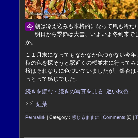
今朝は冷え込みも本格的になって風も冷たいです。
明日から季節は大雪、いよいよ冬到来で
か。
１１月末になってもなかなか色づかない今年
秋の色を探そうと駅近くの桜並木に行ってみ
桜はそれなりに色づいていましたが、銀杏は
っとって感じでした。
続きを読む・続きの写真を見る "遅い秋色"
タグ:
紅葉
Permalink
| Category :
感じるままに
|
Comments
[0] |
T