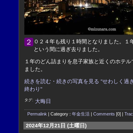
２０２４年も残り１時間となりました。１年があっ
という間に過ぎ去りました。
１年のどん詰まりを息子家族と近くのホテル
ました。
続きを読む・続きの写真を見る "せわしく過
終わり"
タグ:
大晦日
Permalink
| Category :
年金生活
|
Comments
[0] |
Tra
2024年12月21日 (土曜日)