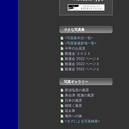
小さな写真集
<写真集年次一覧>
<写真集撮影地一覧>
今年のお花見
観蓮会 '２０２３
観蓮会 '2022 ページ４
観蓮会 '2022 ページ３
観蓮会 '2022 ページ２
写真ギャラリー
那須塩原の風景
奥会津･尾瀬の風景
日本の風景
桜咲く風景
花＆華
海外への旅
<タグによる写真検索>