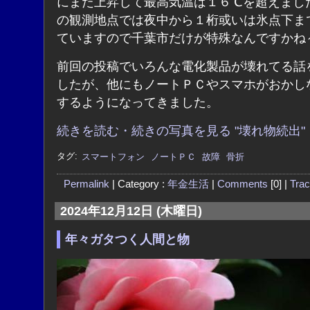
にまた上昇して最高気温は１６℃を超えまし
の観測地点では夜中から１桁或いは氷点下ま
ていますので千葉市だけが特殊なんですかね
前回の投稿でいろんな電化製品が壊れてる話
したが、他にもノートＰＣやスマホがおかし
するようになってきました。
続きを読む・続きの写真を見る "壊れ物続出"
タグ:
スマートフォン
ノートＰＣ
故障
骨折
Permalink
| Category :
年金生活
|
Comments
[0] |
Tra
2024年12月12日 (木曜日)
年々ガタつく人間と物