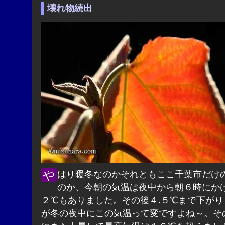
壊れ物続出
やはり暖冬なのかそれともここ千葉市だけの異常な
のか、今朝の気温は夜中から朝６時にか
２℃もありました。その後４.５℃まで下がり
が冬の夜中にこの気温って変ですよね～。そ