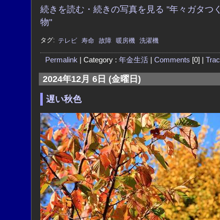
続きを読む・続きの写真を見る "年々ガタつ
物"
タグ:
テレビ
寿命
故障
暖房機
洗濯機
Permalink
| Category :
年金生活
|
Comments
[0] |
Tra
2024年12月 6日 (金曜日)
遅い秋色