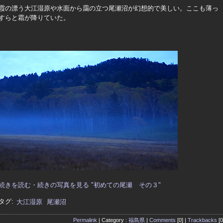
霞の漂う大江湿原や水面から靄の立つ尾瀬沼が幻想的で美しい。ここも薄っ
すらと霜が降りていた。
続きを読む・続きの写真を見る "初めての尾瀬 その３"
タグ:
大江湿原
尾瀬沼
Permalink
| Category :
福島県
|
Comments
[0] |
Trackbacks
[0