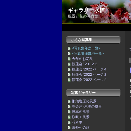
ギャラリー水楢
風景と花の写真館
小さな写真集
<写真集年次一覧>
<写真集撮影地一覧>
今年のお花見
観蓮会 '２０２３
観蓮会 '2022 ページ４
観蓮会 '2022 ページ３
観蓮会 '2022 ページ２
写真ギャラリー
那須塩原の風景
奥会津･尾瀬の風景
日本の風景
桜咲く風景
花＆華
海外への旅