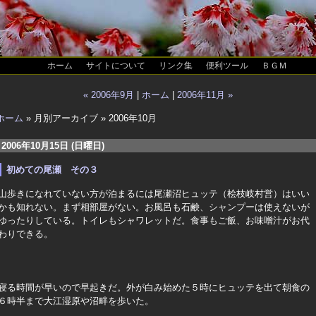
ホーム
サイトについて
リンク集
便利ツール
ＢＧＭ
« 2006年9月
|
ホーム
|
2006年11月 »
ホーム
» 月別アーカイブ » 2006年10月
2006年10月15日 (日曜日)
初めての尾瀬 その３
山歩きになれていない方が泊まるには尾瀬沼ヒュッテ（桧枝岐村営）はいい
かも知れない。まず相部屋がない。お風呂も石鹸、シャンプーは使えないが
ゆったりしている。トイレもシャワレットだ。食事もご飯、お味噌汁がお代
わりできる。
寝る時間が早いので早起きだ。外が白み始めた５時にヒュッテを出て朝食の
６時半まで大江湿原や沼畔を歩いた。