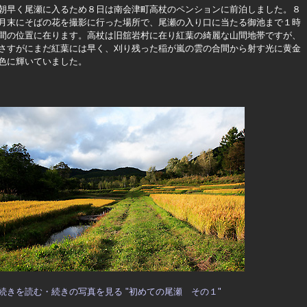
朝早く尾瀬に入るため８日は南会津町高杖のペンションに前泊しました。８
月末にそばの花を撮影に行った場所で、尾瀬の入り口に当たる御池まで１時
間の位置に在ります。高杖は旧舘岩村に在り紅葉の綺麗な山間地帯ですが、
さすがにまだ紅葉には早く、刈り残った稲が嵐の雲の合間から射す光に黄金
色に輝いていました。
続きを読む・続きの写真を見る "初めての尾瀬 その１"