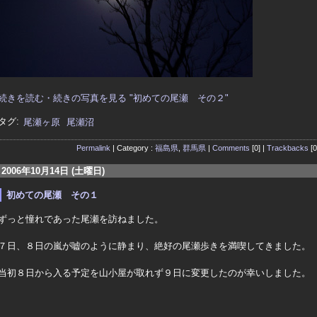
続きを読む・続きの写真を見る "初めての尾瀬 その２"
タグ:
尾瀬ヶ原
尾瀬沼
Permalink
| Category :
福島県
,
群馬県
|
Comments
[0] |
Trackbacks
[0
2006年10月14日 (土曜日)
初めての尾瀬 その１
ずっと憧れであった尾瀬を訪ねました。
７日、８日の嵐が嘘のように静まり、絶好の尾瀬歩きを満喫してきました。
当初８日から入る予定を山小屋が取れず９日に変更したのが幸いしました。