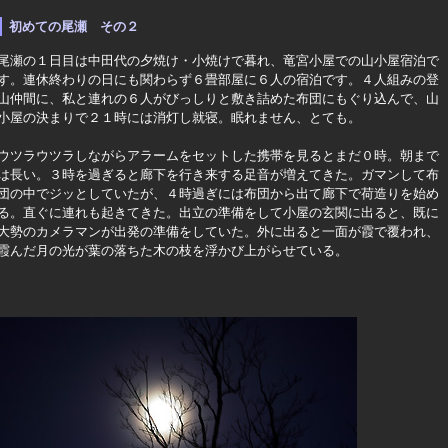
初めての尾瀬 その２
尾瀬の１日目は中田代の夕焼け・小焼けで暮れ、竜宮小屋での山小屋宿泊で
す。連休終わりの日にも関わらず６畳部屋に６人の宿泊です。４人組みの登
山仲間に、私と連れの６人がびっしりと敷き詰めた布団にもぐり込んで、山
小屋の決まりで２１時には消灯し就寝。眠れません、とても。
ウツラウツラしながらアラームをセットした携帯を見るとまだ０時。朝まで
は長い。３時を過ぎると廊下を行き来する足音が増えてきた。ガマンして布
団の中でジッとしていたが、４時過ぎには布団から出て廊下で荷造りを始め
る。直ぐに連れも起きてきた。出立の準備をして小屋の玄関に出ると、既に
大勢のカメラマンが出発の準備をしていた。外に出ると一面が霞で覆われ、
霞んだ月の光が葉の落ちた木の枝を浮かび上がらせている。