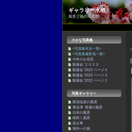
ギャラリー水楢
風景と花の写真館
小さな写真集
<写真集年次一覧>
<写真集撮影地一覧>
今年のお花見
観蓮会 '２０２３
観蓮会 '2022 ページ４
観蓮会 '2022 ページ３
観蓮会 '2022 ページ２
写真ギャラリー
那須塩原の風景
奥会津･尾瀬の風景
日本の風景
桜咲く風景
花＆華
海外への旅