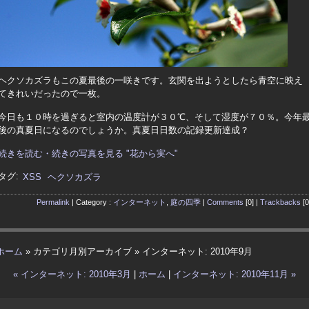
ヘクソカズラもこの夏最後の一咲きです。玄関を出ようとしたら青空に映え
てきれいだったので一枚。
今日も１０時を過ぎると室内の温度計が３０℃、そして湿度が７０％。今年
後の真夏日になるのでしょうか。真夏日日数の記録更新達成？
続きを読む・続きの写真を見る "花から実へ"
タグ:
XSS
ヘクソカズラ
Permalink
| Category :
インターネット
,
庭の四季
|
Comments
[0] |
Trackbacks
[0
ホーム
» カテゴリ月別アーカイブ » インターネット: 2010年9月
« インターネット: 2010年3月
|
ホーム
|
インターネット: 2010年11月 »