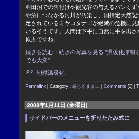
羽田沼での餌付けや観光客の与えるパンくず
や沼につながる河川が汚染し、国指定天然記
定されているミヤコタナゴが絶滅の危機に見
いるそうです。人間は下手に自然に手を出さ
原則ですね。
続きを読む・続きの写真を見る "温暖化抑制
でも大変"
タグ:
地球温暖化
Permalink
| Category :
感じるままに
|
Comments
[0] |
T
2008年1月11日 (金曜日)
サイドバーのメニューを折りたたみ式に