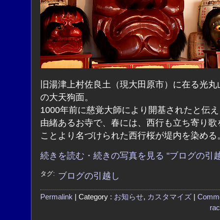
旧湯津上村佐良土（現大田原市）に在る光丸
の大天狗面。
1000年前に慈覚大師により開基されたと伝
由緒あるお寺で、春には、西行も立ち寄り歌
ことより名づけられた西行桜が堤内を染める
続きを読む・続きの写真を見る "ブログの引越
タグ:
ブログの引越し
Permalink
| Category :
お知らせ
,
カスタマイズ
|
Comme
ra