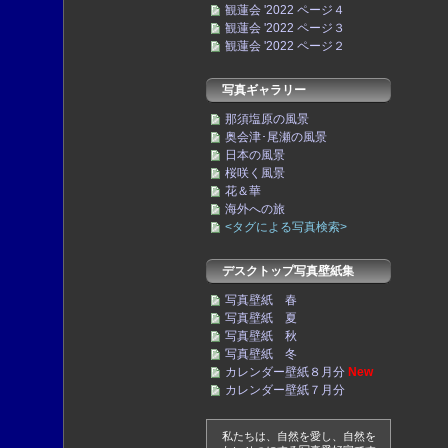
観蓮会 '2022 ページ４
観蓮会 '2022 ページ３
観蓮会 '2022 ページ２
写真ギャラリー
那須塩原の風景
奥会津･尾瀬の風景
日本の風景
桜咲く風景
花＆華
海外への旅
<タグによる写真検索>
デスクトップ写真壁紙集
写真壁紙 春
写真壁紙 夏
写真壁紙 秋
写真壁紙 冬
カレンダー壁紙８月分
New
カレンダー壁紙７月分
私たちは、自然を愛し、自然を