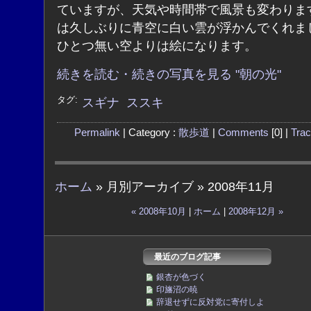
ていますが、天気や時間帯で風景も変わりま
は久しぶりに青空に白い雲が浮かんでくれま
ひとつ無い空よりは絵になります。
続きを読む・続きの写真を見る "朝の光"
タグ:
スギナ
ススキ
Permalink
| Category :
散歩道
|
Comments
[0] |
Tra
ホーム
» 月別アーカイブ » 2008年11月
« 2008年10月
|
ホーム
|
2008年12月 »
最近のブログ記事
銀杏が色づく
印旛沼の暁
辞退せずに反対党に寄付しよ