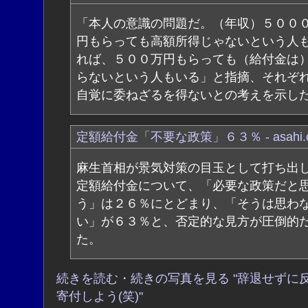
「本人の意識の問題だ。（年収）５００
円もらっても高額所得じゃないという人
れば、５００万円もらっても（給付金は
らないという人もいる」と指摘、それぞ
自覚に委ねざるを得ないとの考えを示し
定額給付金「不要な政策」６３％ - asahi.
麻生首相が景気対策の目玉として打ち出
定額給付金について、「必要な政策だと
う」は２６％にとどまり、「そうは思わ
い」が６３％と、否定的な見方が圧倒的
た。
続きを読む・続きの写真を見る "辞退せずに
寄付しよう(笑)"