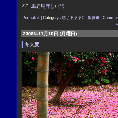
タグ:
馬鹿馬鹿しい話
Permalink
| Category :
感じるままに
,
散歩道
|
Commen
c
2008年11月10日 (月曜日)
冬支度