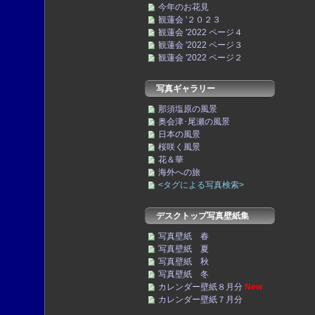
今年のお花見
観蓮会 '２０２３
観蓮会 '2022 ページ４
観蓮会 '2022 ページ３
観蓮会 '2022 ページ２
写真ギャラリー
那須塩原の風景
奥会津･尾瀬の風景
日本の風景
桜咲く風景
花＆華
海外への旅
<タグによる写真検索>
デスクトップ写真壁紙集
写真壁紙 春
写真壁紙 夏
写真壁紙 秋
写真壁紙 冬
カレンダー壁紙８月分
New
カレンダー壁紙７月分