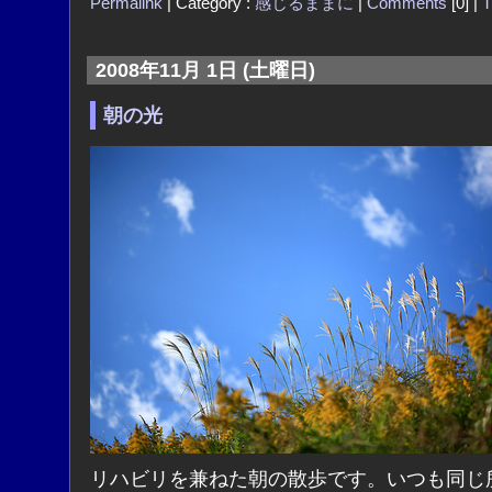
Permalink
| Category :
感じるままに
|
Comments
[0] |
T
2008年11月 1日 (土曜日)
朝の光
リハビリを兼ねた朝の散歩です。いつも同じ