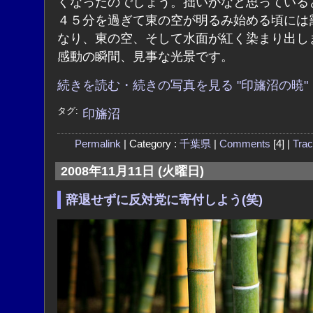
くなったのでしょう。拙いかなと思っている
４５分を過ぎて東の空が明るみ始める頃には
なり、東の空、そして水面が紅く染まり出し
感動の瞬間、見事な光景です。
続きを読む・続きの写真を見る "印旛沼の暁"
タグ:
印旛沼
Permalink
| Category :
千葉県
|
Comments
[4] |
Tra
2008年11月11日 (火曜日)
辞退せずに反対党に寄付しよう(笑)