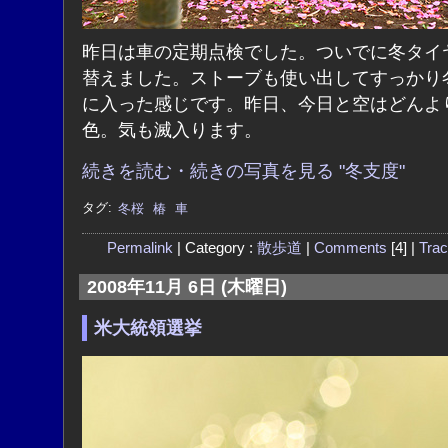
昨日は車の定期点検でした。ついでに冬タイ
替えました。ストーブも使い出してすっかり
に入った感じです。昨日、今日と空はどんよ
色。気も滅入ります。
続きを読む・続きの写真を見る "冬支度"
タグ:
冬桜
椿
車
Permalink
| Category :
散歩道
|
Comments
[4] |
Tra
2008年11月 6日 (木曜日)
米大統領選挙