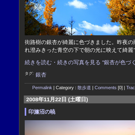
街路樹の銀杏が綺麗に色づきました。昨夜の
れ澄みきった青空の下で朝の光に映えて綺麗
続きを読む・続きの写真を見る "銀杏が色づく
タグ:
銀杏
Permalink
| Category :
散歩道
|
Comments
[0] |
Tra
2008年11月22日 (土曜日)
印旛沼の暁