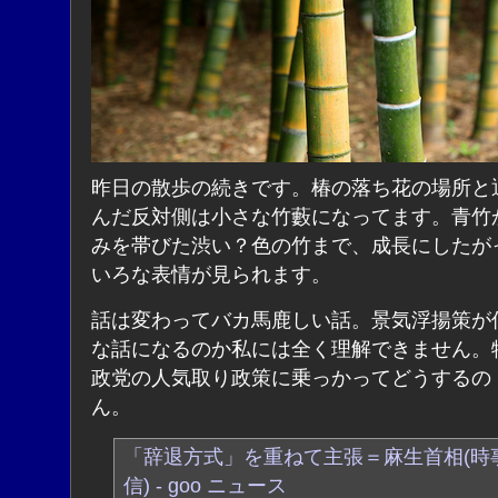
昨日の散歩の続きです。椿の落ち花の場所と
んだ反対側は小さな竹藪になってます。青竹
みを帯びた渋い？色の竹まで、成長にしたが
いろな表情が見られます。
話は変わってバカ馬鹿しい話。景気浮揚策が
な話になるのか私には全く理解できません。
政党の人気取り政策に乗っかってどうするの
ん。
「辞退方式」を重ねて主張＝麻生首相(時
信) - goo ニュース