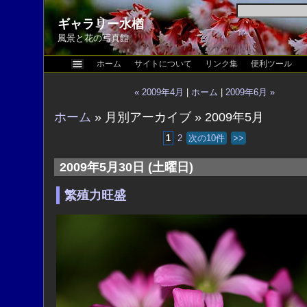
ギャラリー水楢
風景と花の写真館
ホーム
サイトについて
リンク集
便利ツール
« 2009年4月
|
ホーム
|
2009年6月 »
ホーム
» 月別アーカイブ » 2009年5月
1
2
次の10件
>>
2009年5月30日 (土曜日)
繁殖力旺盛