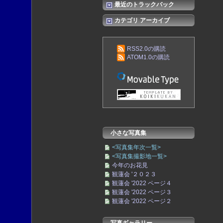
最近のトラックバック
カテゴリ アーカイブ
RSS2.0の購読
ATOM1.0の購読
小さな写真集
<写真集年次一覧>
<写真集撮影地一覧>
今年のお花見
観蓮会 '２０２３
観蓮会 '2022 ページ４
観蓮会 '2022 ページ３
観蓮会 '2022 ページ２