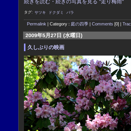
続きを読む・続きの写真を見る "走り梅雨"
タグ:
サツキ
ドクダミ
バラ
Permalink
| Category :
庭の四季
|
Comments
[0] |
Tra
2009年5月27日 (水曜日)
久しぶりの映画