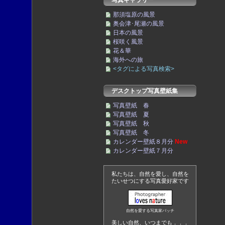
写真ギャラリー
那須塩原の風景
奥会津･尾瀬の風景
日本の風景
桜咲く風景
花＆華
海外への旅
<タグによる写真検索>
デスクトップ写真壁紙集
写真壁紙 春
写真壁紙 夏
写真壁紙 秋
写真壁紙 冬
カレンダー壁紙８月分
New
カレンダー壁紙７月分
私たちは、自然を愛し、自然を
たいせつにする写真愛好家です
自然を愛する写真家バッチ
美しい自然、いつまでも．．．