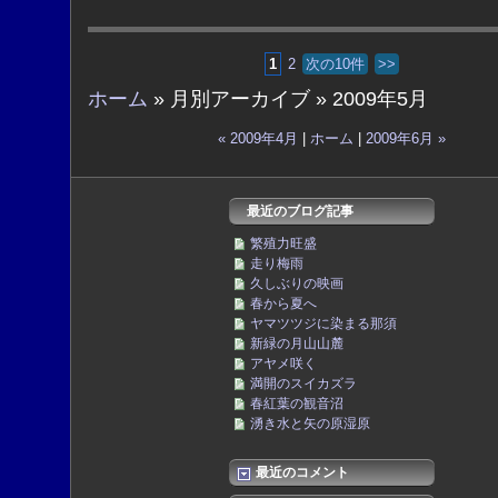
1
2
次の10件
>>
ホーム
» 月別アーカイブ » 2009年5月
« 2009年4月
|
ホーム
|
2009年6月 »
最近のブログ記事
繁殖力旺盛
走り梅雨
久しぶりの映画
春から夏へ
ヤマツツジに染まる那須
新緑の月山山麓
アヤメ咲く
満開のスイカズラ
春紅葉の観音沼
湧き水と矢の原湿原
最近のコメント