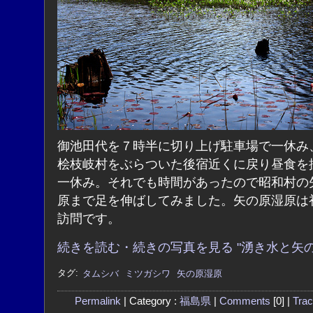
御池田代を７時半に切り上げ駐車場で一休み
桧枝岐村をぶらついた後宿近くに戻り昼食を
一休み。それでも時間があったので昭和村の
原まで足を伸ばしてみました。矢の原湿原は
訪問です。
続きを読む・続きの写真を見る "湧き水と矢の
タグ:
タムシバ
ミツガシワ
矢の原湿原
Permalink
| Category :
福島県
|
Comments
[0] |
Tra