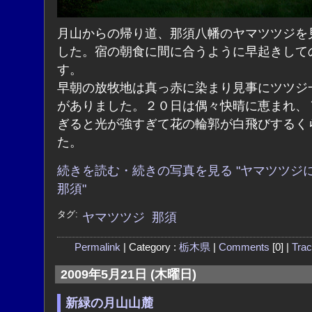
月山からの帰り道、那須八幡のヤマツツジを
した。宿の朝食に間に合うように早起きして
す。
早朝の放牧地は真っ赤に染まり見事にツツジ
がありました。２０日は偶々快晴に恵まれ、
ぎると光が強すぎて花の輪郭が白飛びするく
た。
続きを読む・続きの写真を見る "ヤマツツジ
那須"
タグ:
ヤマツツジ
那須
Permalink
| Category :
栃木県
|
Comments
[0] |
Tra
2009年5月21日 (木曜日)
新緑の月山山麓