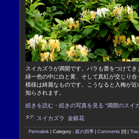
スイカズラが満開です。バラも蕾をつけてき
緑一色の中に白と黄、そして真紅が交じり合
模様は綺麗なものです。こうなると入梅が近
知らされます。
続きを読む・続きの写真を見る "満開のスイカ
タグ:
スイカズラ
金銀花
Permalink
| Category :
庭の四季
|
Comments
[0] |
Tra