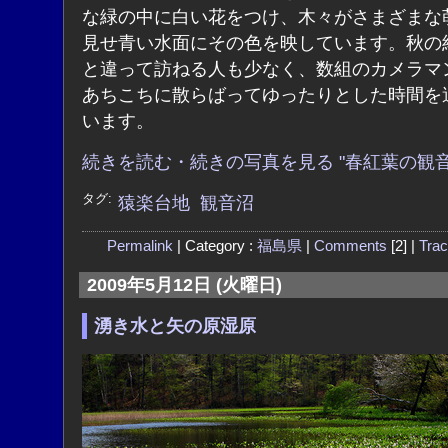
な緑の中に白い花をつけ、木々がさまざまな
見せ青い水面にその色を映しています。秋の
と違って訪ねる人も少なく、数組のカメラマ
あちこちに散らばってゆったりとした時間を
います。
続きを読む・続きの写真を見る "春紅葉の観音
タグ:
猿楽台地
観音沼
Permalink
| Category :
福島県
|
Comments
[2] |
Tra
2009年5月12日 (火曜日)
湧き水と矢の原湿原