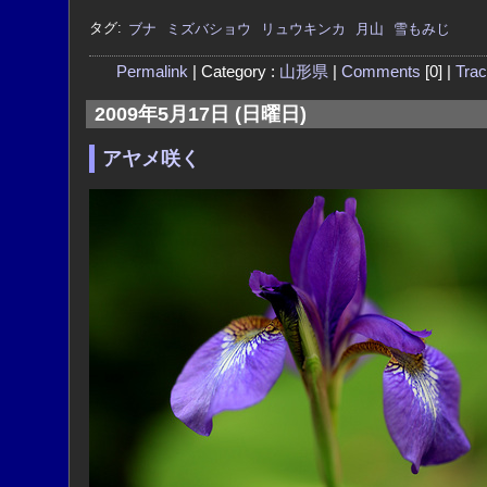
タグ:
ブナ
ミズバショウ
リュウキンカ
月山
雪もみじ
Permalink
| Category :
山形県
|
Comments
[0] |
Tra
2009年5月17日 (日曜日)
アヤメ咲く