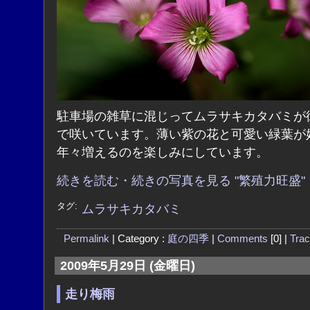
駐車場の雑草に混じってムラサキカタバミが
で咲いています。薄い紫の花と可愛い緑葉が
年々増えるのを楽しみにしています。
続きを読む・続きの写真を見る "繁殖力旺盛"
タグ:
ムラサキカタバミ
Permalink
| Category :
庭の四季
|
Comments
[0] |
Tra
2009年5月29日 (金曜日)
走り梅雨