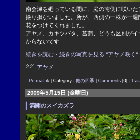
南会津を廻っている間に、庭の南側に咲いた
撮り損ないました。所が、西側の一株が一週
花をつけてくれました。
アヤメ、カキツバタ、菖蒲、どうも区別がイ
からないです。
続きを読む・続きの写真を見る "アヤメ咲く"
タグ:
アヤメ
Permalink
| Category :
庭の四季
|
Comments
[0] |
Tra
2009年5月15日 (金曜日)
満開のスイカズラ