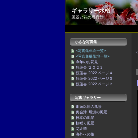
ギャラリー水楢
風景と花の写真館
小さな写真集
<写真集年次一覧>
<写真集撮影地一覧>
今年のお花見
観蓮会 '２０２３
観蓮会 '2022 ページ４
観蓮会 '2022 ページ３
観蓮会 '2022 ページ２
写真ギャラリー
那須塩原の風景
奥会津･尾瀬の風景
日本の風景
桜咲く風景
花＆華
海外への旅