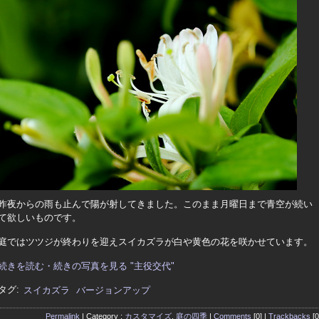
昨夜からの雨も止んで陽が射してきました。このまま月曜日まで青空が続い
て欲しいものです。
庭ではツツジが終わりを迎えスイカズラが白や黄色の花を咲かせています。
続きを読む・続きの写真を見る "主役交代"
タグ:
スイカズラ
バージョンアップ
Permalink
| Category :
カスタマイズ
,
庭の四季
|
Comments
[0] |
Trackbacks
[0