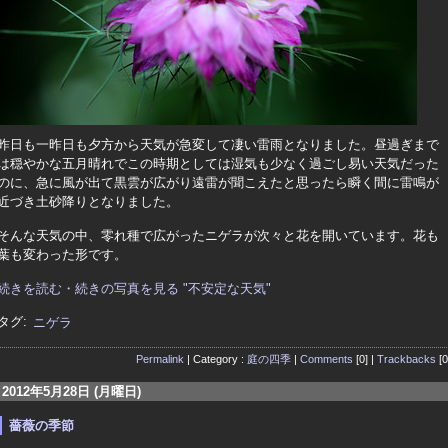
昨日も一昨日も夕方から天気が急変して凄い雷雨となりました。昼過ぎまで
は穏やかな五月晴れでこの時期としては湿気も少なく過ごし易い天気だった
のに、急に風が出て黒雲が広がり遠雷が聞こえたと思ったら瞬く間に雷鳴が
近づき土砂降りとなりました。
そんな天気の中、零れ種で広がったニゲラが次々と花を開いています。花も
葉も変わった形です。
続きを読む・続きの写真を見る "不安定な天気"
タグ:
ニゲラ
Permalink
| Category :
庭の四季
|
Comments
[0] |
Trackbacks
[0
2012年5月28日 (月曜日)
薔薇の季節