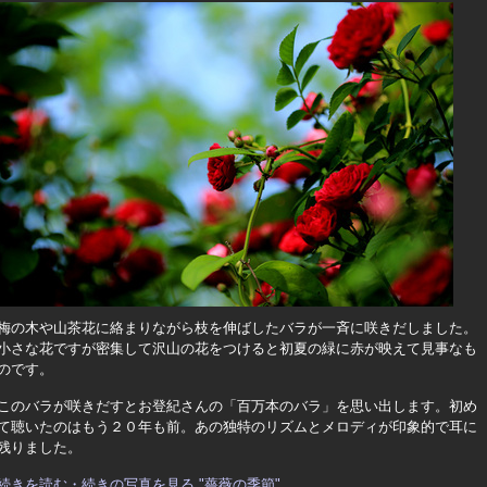
梅の木や山茶花に絡まりながら枝を伸ばしたバラが一斉に咲きだしました。
小さな花ですが密集して沢山の花をつけると初夏の緑に赤が映えて見事なも
のです。
このバラが咲きだすとお登紀さんの「百万本のバラ」を思い出します。初め
て聴いたのはもう２０年も前。あの独特のリズムとメロディが印象的で耳に
残りました。
続きを読む・続きの写真を見る "薔薇の季節"