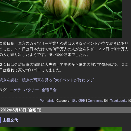
金環日食、東京スカイツリー開業と今週は大きなイベントが立て続きにあり
ました。２１日は日本だけでも何千万人の人が空を仰ぎ、２２日は何十万人
の人が繰り出したようです。凄い経済効果でしたね。
２１日は金環日食の撮影に大失敗して午後から庭木の剪定で気分転換、２２
日は疲れて家でゴロゴロしてました。
続きを読む・続きの写真を見る "大イベントが終わって"
タグ:
ニゲラ
パクチー
金環日食
Permalink
| Category :
庭の四季
|
Comments
[0] |
Trackbacks
[0
2012年5月18日 (金曜日)
主役交代