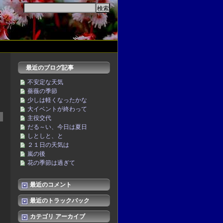
最近のブログ記事
不安定な天気
薔薇の季節
少しは軽くなったかな
大イベントが終わって
主役交代
だる～い、今日は夏日
しとしと、と
２１日の天気は
嵐の後
花の季節は過ぎて
最近のコメント
最近のトラックバック
カテゴリ アーカイブ