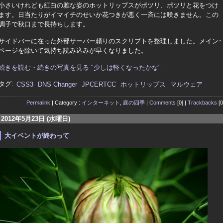
小さいけれども紅白の雅な姿のホットリップスがポツリ、ポツリと花をつけ
ます。日当たりがイマイチのせいか花つきが悪く一斉には咲きません。この
調子で秋口まで長持ちします。
サイドバーに在った外部サーバー頼りのスクリプトを整理しました。メイン･
ページを除いて気持ち読み込みが早くなりました。
続きを読む・続きの写真を見る "少しは軽くなったかな"
タグ:
CSS3
DNS Changer
JPCERTCC
ホットリップス
マルウェア
Permalink
| Category :
インターネット
,
庭の四季
|
Comments
[0] |
Trackbacks
[0
2012年5月23日 (水曜日)
大イベントが終わって