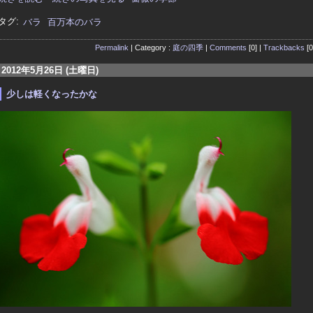
タグ:
バラ
百万本のバラ
Permalink
| Category :
庭の四季
|
Comments
[0] |
Trackbacks
[0
2012年5月26日 (土曜日)
少しは軽くなったかな