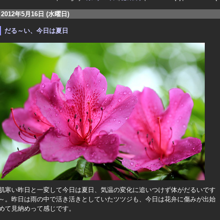
2012年5月16日 (水曜日)
だる～い、今日は夏日
肌寒い昨日と一変して今日は夏日、気温の変化に追いつけず体がだるいです
～。昨日は雨の中で活き活きとしていたツツジも、今日は花弁に傷みが出始
めて見納めって感じです。