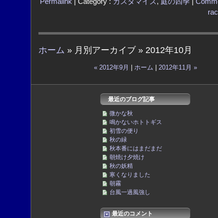
Permalink
| Category :
カスタマイズ
,
庭の四季
|
Comme
ra
ホーム
» 月別アーカイブ » 2012年10月
« 2012年9月
|
ホーム
|
2012年11月 »
最近のブログ記事
微かな秋
鳴かないホトトギス
初雪の便り
秋の緑
秋本番にはまだまだ
朝焼け夕焼け
秋の妖精
寒くなりました
朝霧
台風一過風強し
最近のコメント