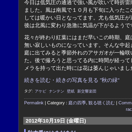
今日は低気圧の通過で強い風が吹いて時折雷
ました。風は南風で１０月も下旬に入ったこ
しては暖かい日となってます。尤も低気圧が
後は北風に変わり急激に気温が下がるようで
花々が終わり紅葉にはまだ早いこの時期、庭
無い寂しいものになっています。そんな中起
庭に出てみると季節外れのアサガオが一輪咲
た。後で撮ろうと思ってる内に時間が経って
メラを持って出た時には花は萎んじゃいまし
続きを読む・続きの写真を見る "秋の緑"
タグ:
アケビ
ナンテン
壁紙
新交響楽団
Permalink
| Category :
庭の四季
,
観る聴く読む
|
Comme
ra
2012年10月19日 (金曜日)