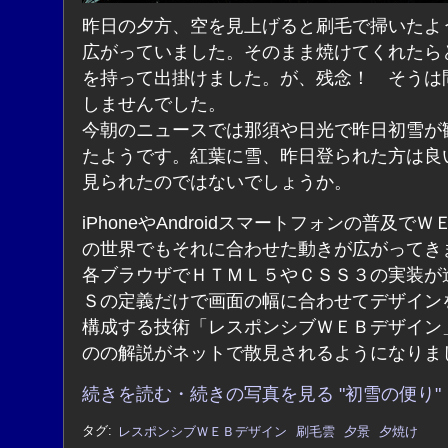
昨日の夕方、空を見上げると刷毛で掃いたよ
広がっていました。そのまま焼けてくれたら
を持って出掛けました。が、残念！ そうは
しませんでした。
今朝のニュースでは那須や日光で昨日初雪が
たようです。紅葉に雪、昨日登られた方は良
見られたのではないでしょうか。
iPhoneやAndroidスマートフォンの普及で
の世界でもそれに合わせた動きが広がってき
各ブラウザでＨＴＭＬ５やＣＳＳ３の実装が
Ｓの定義だけで画面の幅に合わせてデザイン
構成する技術「レスポンシブＷＥＢデザイン
のの解説がネットで散見されるようになりま
続きを読む・続きの写真を見る "初雪の便り"
タグ:
レスポンシブＷＥＢデザイン
刷毛雲
夕景
夕焼け