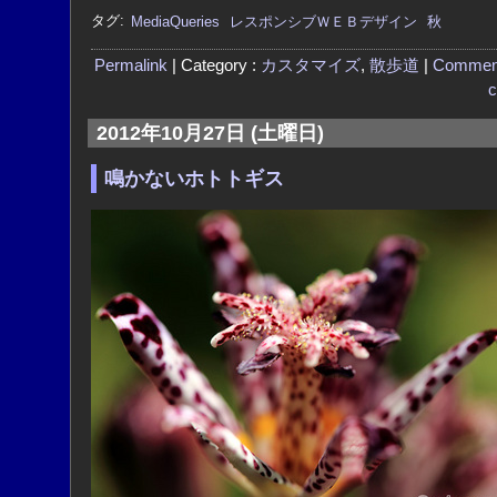
タグ:
MediaQueries
レスポンシブＷＥＢデザイン
秋
Permalink
| Category :
カスタマイズ
,
散歩道
|
Commen
c
2012年10月27日 (土曜日)
鳴かないホトトギス