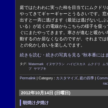
庭ではたわわに実った柿を目当てにムクドリ
やってきてギャーギャーとうるさいです。窓
出すと一斉に逃げます（最近は逃げないしぶ
いる）が近くの電線からこちらの様子を窺っ
ぐにまたやってきます。寒さが進むと暖かい
動するのか居なくなるのですが、それまでは
との化かし合いを楽しんでます。
続きを読む・続きの写真を見る "秋本番にはま
タグ:
Watermark
イヌサフラン
ハイビスカス
ムクドリ
ム
ブ
ヤマブキ
Permalink
| Category :
カスタマイズ
,
庭の四季
|
Comme
ra
2012年10月14日 (日曜日)
朝焼け夕焼け