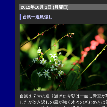
2012年10月 1日 (月曜日)
台風一過風強し
台風１７号の通り過ぎた今朝は一面に青空が
したが吹き返しの風が強く木々のざわめきは