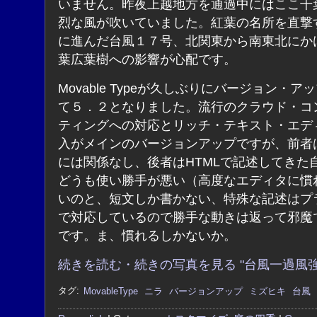
いません。昨夜上越地方を通過中にはここ千
烈な風が吹いていました。紅葉の名所を直撃
に進んだ台風１７号、北関東から南東北にか
葉広葉樹への影響が心配です。
Movable Typeが久しぶりにバージョン・ア
て５．２となりました。流行のクラウド・コ
ティングへの対応とリッチ・テキスト・エデ
入がメインのバージョンアップですが、前者
には関係なし、後者はHTMLで記述してきた
どうも使い勝手が悪い（高度なエディタに慣
いのと、短文しか書かない、特殊な記述はプ
で対応しているので勝手な動きは返って邪魔
です。ま、慣れるしかないか。
続きを読む・続きの写真を見る "台風一過風強
タグ:
MovableType
ニラ
バージョンアップ
ミズヒキ
台風