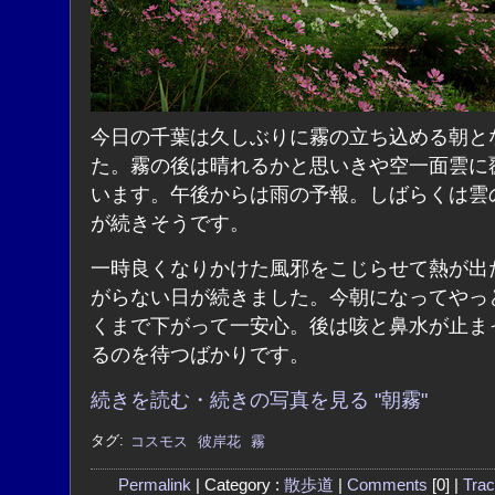
今日の千葉は久しぶりに霧の立ち込める朝と
た。霧の後は晴れるかと思いきや空一面雲に
います。午後からは雨の予報。しばらくは雲
が続きそうです。
一時良くなりかけた風邪をこじらせて熱が出
がらない日が続きました。今朝になってやっ
くまで下がって一安心。後は咳と鼻水が止ま
るのを待つばかりです。
続きを読む・続きの写真を見る "朝霧"
タグ:
コスモス
彼岸花
霧
Permalink
| Category :
散歩道
|
Comments
[0] |
Tra