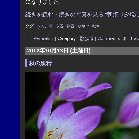
になりました。
続きを読む・続きの写真を見る "朝焼け夕焼け
タグ:
うろこ雲
夕景
朝景
朝焼け
秋空
Permalink
| Category :
散歩道
|
Comments
[0] |
Tra
2012年10月13日 (土曜日)
秋の妖精