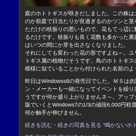
庭のホトトギスが咲きだしました。この株は
のか前庭で日当たりが良過ぎるのかツンと茎
ただけの枝振りの悪いもので、花もてっ辺に
るだけです。枝振りも良く花数も多かった裏
はいつの間にか芽を出さなくなりました。
それにしても変わった花の形ですよね～。ユ
トギス属の植物だそうです。鳥のホトトギス
模様に似ていることから付けられた名前のよ
昨日はWindowss8の発売日でした。ＭＳは
ン・メーカーも一緒になってイベントを繰り
うですが何か盛り上がりませんネ～。アップ
版でいくとWindows7の1/3の値段6,000円
何か触手が伸びません。
続きを読む・続きの写真を見る "鳴かないホト