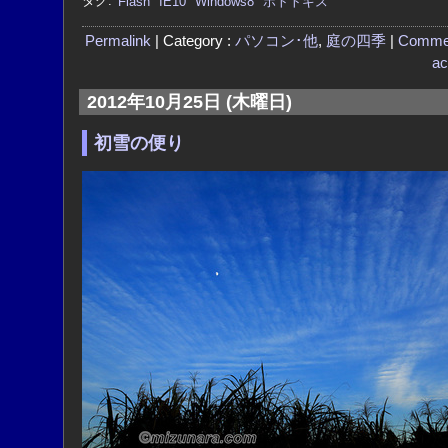
タグ:
Flash
IE10
Windows8
ホトトギス
Permalink
| Category :
パソコン･他
,
庭の四季
|
Comme
ac
2012年10月25日 (木曜日)
初雪の便り