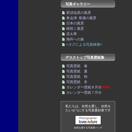
写真ギャラリー
那須塩原の風景
奥会津･尾瀬の風景
日本の風景
桜咲く風景
花＆華
海外への旅
<タグによる写真検索>
デスクトップ写真壁紙集
写真壁紙 春
写真壁紙 夏
写真壁紙 秋
写真壁紙 冬
カレンダー壁紙８月分
New
カレンダー壁紙７月分
私たちは、自然を愛し、自然を
たいせつにする写真愛好家です
自然を愛する写真家バッチ