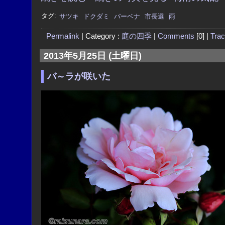
タグ:
サツキ
ドクダミ
バーベナ
市長選
雨
Permalink
| Category :
庭の四季
|
Comments
[0] |
Tra
2013年5月25日 (土曜日)
バ～ラが咲いた