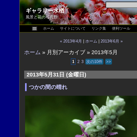
ギャラリー水楢
風景と花の写真館
ホーム
サイトについて
リンク集
便利ツール
« 2013年4月
|
ホーム
|
2013年6月 »
ホーム
» 月別アーカイブ » 2013年5月
1
2
3
次の10件
>>
2013年5月31日 (金曜日)
つかの間の晴れ