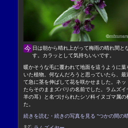
今日は朝から晴れ上がって梅雨の晴れ間となってま
す。カラッとして気持ちいいです。
暖かそうな毛に覆われて地面を這うように葉
いた植物。何なんだろうと思っていたら、最
て急に茎を伸ばして花を咲かせました。ネッ
たらそのままズバリの名前でした。ラムズイ
羊の耳）と名づけられたシソ科イヌゴマ属の
た。
続きを読む・続きの写真を見る "つかの間の晴
タグ:
ラムズイヤー