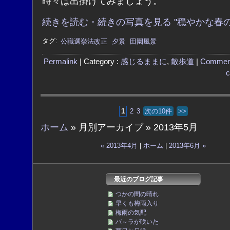
時々は出掛けてみましょう。
続きを読む・続きの写真を見る "穏やかな春の
タグ:
公職選挙法改正
夕景
田園風景
Permalink
| Category :
感じるままに
,
散歩道
|
Commen
c
1
2
3
次の10件
>>
ホーム
» 月別アーカイブ » 2013年5月
« 2013年4月
|
ホーム
|
2013年6月 »
最近のブログ記事
つかの間の晴れ
早くも梅雨入り
梅雨の気配
バ～ラが咲いた