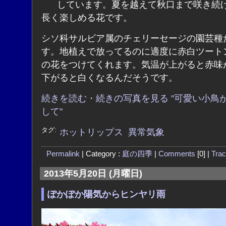
しています。夏を越えて秋口まで咲き続
長く楽しめる花です。
シソ科サルビア属のチェリーセージの園芸種
す。地植えで放ってるのに適度に赤白ツート
の花をつけてくれます。気温が上がると赤味
下がると白くなるんだそうです。
続きを読む・続きの写真を見る "可愛い小鳥
して"
タグ:
ホットリップス
異常気象
Permalink
| Category :
庭の四季
|
Comments
[0] |
Tra
2013年5月20日 (月曜日)
ぽかぽか陽気からヒンヤリ雨