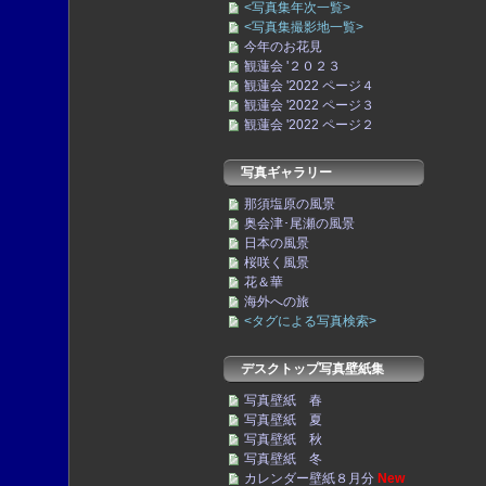
<写真集年次一覧>
<写真集撮影地一覧>
今年のお花見
観蓮会 '２０２３
観蓮会 '2022 ページ４
観蓮会 '2022 ページ３
観蓮会 '2022 ページ２
写真ギャラリー
那須塩原の風景
奥会津･尾瀬の風景
日本の風景
桜咲く風景
花＆華
海外への旅
<タグによる写真検索>
デスクトップ写真壁紙集
写真壁紙 春
写真壁紙 夏
写真壁紙 秋
写真壁紙 冬
カレンダー壁紙８月分
New