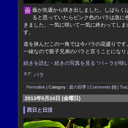
薔薇が先週から咲き出しました。しばらくは楽しめ
ると思っていたらピンク色のバラは急に
きました。一気に咲いて一気に終わってしま
す。
道を挟んだこの一角では今バラの花盛りです
一緒なので親子兄弟のバラと言うことになり
続きを読む・続きの写真を見る "バ～ラが咲い
タグ:
バラ
Permalink
| Category :
庭の四季
|
Comments
[0] |
Tra
2013年5月24日 (金曜日)
西日と日没