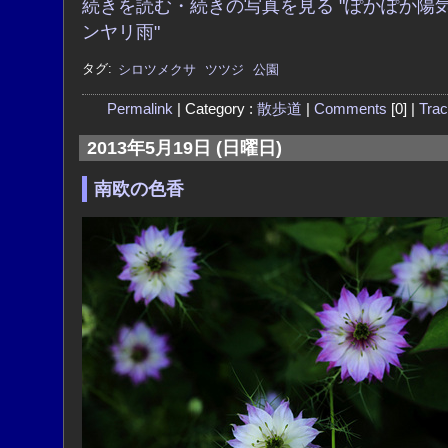
続きを読む・続きの写真を見る "ぽかぽか陽
ンヤリ雨"
タグ:
シロツメクサ
ツツジ
公園
Permalink
| Category :
散歩道
|
Comments
[0] |
Tra
2013年5月19日 (日曜日)
南欧の色香