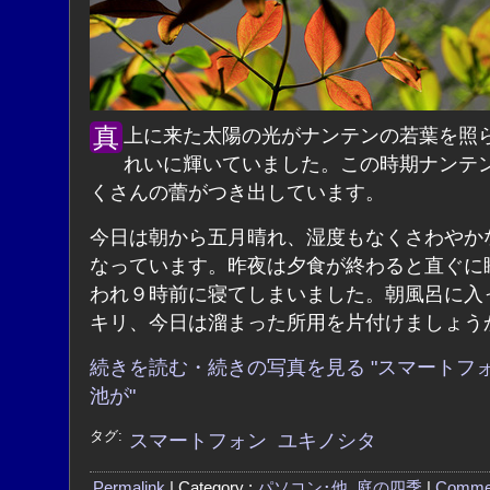
真上に来た太陽の光がナンテンの若葉を照らしてき
れいに輝いていました。この時期ナンテ
くさんの蕾がつき出しています。
今日は朝から五月晴れ、湿度もなくさわやか
なっています。昨夜は夕食が終わると直ぐに
われ９時前に寝てしまいました。朝風呂に入
キリ、今日は溜まった所用を片付けましょう
続きを読む・続きの写真を見る "スマートフ
池が"
タグ:
スマートフォン
ユキノシタ
Permalink
| Category :
パソコン･他
,
庭の四季
|
Comme