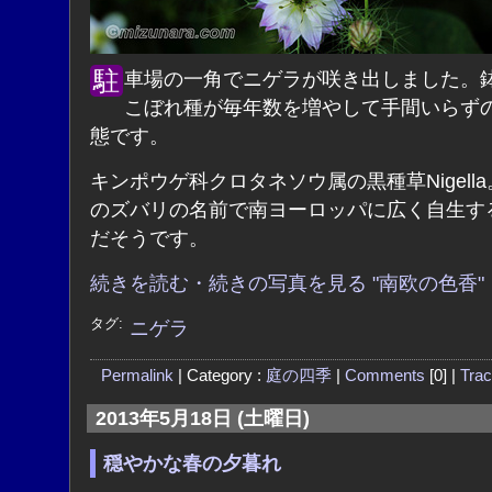
駐車場の一角でニゲラが咲き出しました。鉢植えの
こぼれ種が毎年数を増やして手間いらず
態です。
キンポウゲ科クロタネソウ属の黒種草Nigell
のズバリの名前で南ヨーロッパに広く自生す
だそうです。
続きを読む・続きの写真を見る "南欧の色香"
タグ:
ニゲラ
Permalink
| Category :
庭の四季
|
Comments
[0] |
Tra
2013年5月18日 (土曜日)
穏やかな春の夕暮れ