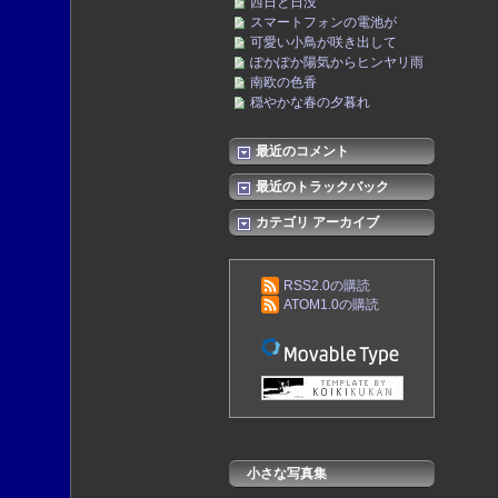
西日と日没
スマートフォンの電池が
可愛い小鳥が咲き出して
ぽかぽか陽気からヒンヤリ雨
南欧の色香
穏やかな春の夕暮れ
最近のコメント
最近のトラックバック
カテゴリ アーカイブ
RSS2.0の購読
ATOM1.0の購読
小さな写真集