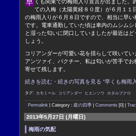
早くも関東での梅雨入り宣言が出ました。雑節とし
ての入梅（太陽黄経８０度）が６月１１
の梅雨入りが６月８日ですので、相当に早い
です。電車通勤していた頃は車内のムシムシ
と湿った匂いに閉口していましたが最近はど
しょう。
コリアンダーが可愛い花を揺らして咲いてい
アンツァイ、パクチー、私は匂いが苦手でお
寄せて残します。
続きを読む・続きの写真を見る "早くも梅雨入
タグ:
カモミール
コリアンダー
ヒエンソウ
ホタルブクロ
Permalink
| Category :
庭の四季
|
Comments
[0] |
Tra
2013年5月27日 (月曜日)
梅雨の気配