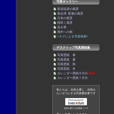
写真ギャラリー
那須塩原の風景
奥会津･尾瀬の風景
日本の風景
桜咲く風景
花＆華
海外への旅
<タグによる写真検索>
デスクトップ写真壁紙集
写真壁紙 春
写真壁紙 夏
写真壁紙 秋
写真壁紙 冬
カレンダー壁紙８月分
New
カレンダー壁紙７月分
私たちは、自然を愛し、自然を
たいせつにする写真愛好家です
自然を愛する写真家バッチ