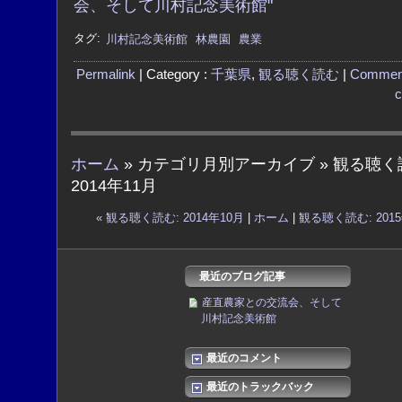
会、そして川村記念美術館"
タグ:
川村記念美術館
林農園
農業
Permalink
| Category :
千葉県
,
観る聴く読む
|
Commen
c
ホーム
» カテゴリ月別アーカイブ » 観る聴く
2014年11月
« 観る聴く読む: 2014年10月
|
ホーム
|
観る聴く読む: 2015
最近のブログ記事
産直農家との交流会、そして
川村記念美術館
最近のコメント
最近のトラックバック