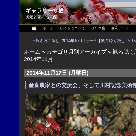
ギャラリー水楢
風景と花の写真館
ホーム
サイトについて
リンク集
便利ツール
« 観る聴く読む: 2014年10月
|
ホーム
|
観る聴く読む: 2015
ホーム
» カテゴリ月別アーカイブ » 観る聴く
2014年11月
2014年11月17日 (月曜日)
産直農家との交流会、そして川村記念美術