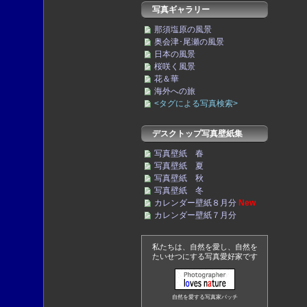
写真ギャラリー
那須塩原の風景
奥会津･尾瀬の風景
日本の風景
桜咲く風景
花＆華
海外への旅
<タグによる写真検索>
デスクトップ写真壁紙集
写真壁紙 春
写真壁紙 夏
写真壁紙 秋
写真壁紙 冬
カレンダー壁紙８月分
New
カレンダー壁紙７月分
私たちは、自然を愛し、自然を
たいせつにする写真愛好家です
自然を愛する写真家バッチ