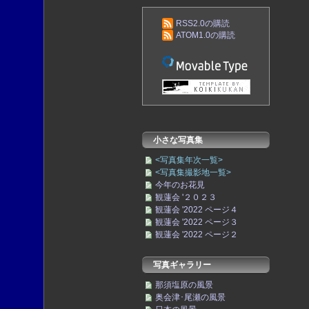
RSS2.0の購読
ATOM1.0の購読
小さな写真集
<写真集年次一覧>
<写真集撮影地一覧>
今年のお花見
観蓮会 '２０２３
観蓮会 '2022 ページ４
観蓮会 '2022 ページ３
観蓮会 '2022 ページ２
写真ギャラリー
那須塩原の風景
奥会津･尾瀬の風景