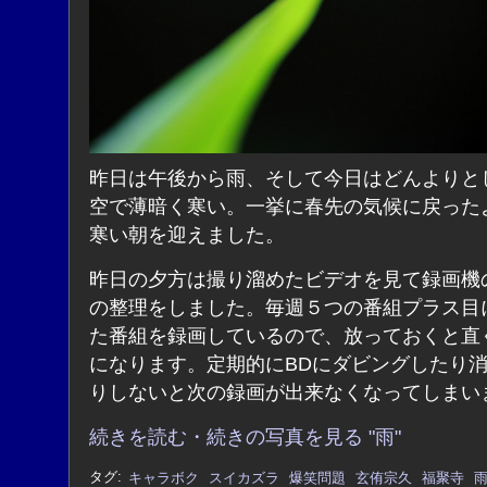
昨日は午後から雨、そして今日はどんよりと
空で薄暗く寒い。一挙に春先の気候に戻った
寒い朝を迎えました。
昨日の夕方は撮り溜めたビデオを見て録画機の
の整理をしました。毎週５つの番組プラス目
た番組を録画しているので、放っておくと直
になります。定期的にBDにダビングしたり
りしないと次の録画が出来なくなってしまい
続きを読む・続きの写真を見る "雨"
タグ:
キャラボク
スイカズラ
爆笑問題
玄侑宗久
福聚寺