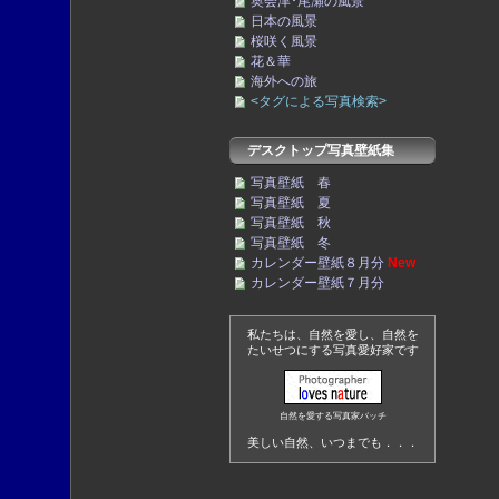
奥会津･尾瀬の風景
日本の風景
桜咲く風景
花＆華
海外への旅
<タグによる写真検索>
デスクトップ写真壁紙集
写真壁紙 春
写真壁紙 夏
写真壁紙 秋
写真壁紙 冬
カレンダー壁紙８月分
New
カレンダー壁紙７月分
私たちは、自然を愛し、自然を
たいせつにする写真愛好家です
自然を愛する写真家バッチ
美しい自然、いつまでも．．．