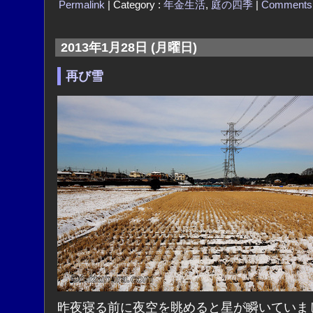
Permalink
| Category :
年金生活
,
庭の四季
|
Comments
2013年1月28日 (月曜日)
再び雪
昨夜寝る前に夜空を眺めると星が瞬いていま