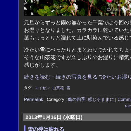
元旦からずっと雨の無かった千葉では今回の
お湿りとなりました。カラカラに乾いていた
葉もしっとりと濡れて土に馴染んでいる感じ
冷たい雪にべったりとまとわりつかれてちょ
そうな山茶花ですが久しぶりのお湿りに精気
感じがします。
続きを読む・続きの写真を見る "冷たいお湿り
タグ:
スイセン
山茶花
雪
Permalink
| Category :
庭の四季
,
感じるままに
|
Comme
ra
2013年1月16日 (水曜日)
雪の後は疲れる