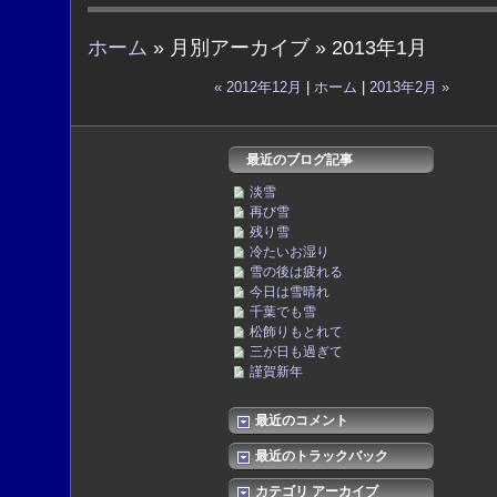
ホーム
» 月別アーカイブ » 2013年1月
« 2012年12月
|
ホーム
|
2013年2月 »
最近のブログ記事
淡雪
再び雪
残り雪
冷たいお湿り
雪の後は疲れる
今日は雪晴れ
千葉でも雪
松飾りもとれて
三が日も過ぎて
謹賀新年
最近のコメント
最近のトラックバック
カテゴリ アーカイブ