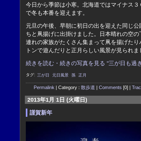
今日から季節は小寒。北海道ではマイナス３
で冬も本番を迎えます。
元旦の午後、早朝に初日の出を迎えた同じ公
ちと凧揚げに出掛けました。日本晴れの空の
連れの家族がたくさん集まって凧を揚げたり
トンで遊んだりと正月らしい風景が見られま
続きを読む・続きの写真を見る "三が日も過ぎ
タグ:
三が日
元日風景
孫
正月
Permalink
| Category :
散歩道
|
Comments
[0] |
Tra
2013年1月 1日 (火曜日)
謹賀新年