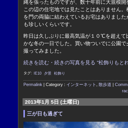
縄を張ったものですが、数十年前に大規模開
この辺の住宅地では見たことはありません。
を門の両脇に結わえているお宅はありました
も珍しいくらいです。
昨日は久しぶりに最高気温が１０℃を超えて
かな冬の一日でした。買い物ついでに公園で
撮ってみました。
続きを読む・続きの写真を見る "松飾りもとれ
タグ:
IE10
夕景
松飾り
Permalink
| Category :
インターネット
,
散歩道
|
Comme
ra
2013年1月 5日 (土曜日)
三が日も過ぎて