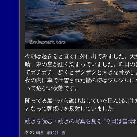
今朝は起きると直ぐに外に出てみました。天
晴、東の空が紅く染まっていました。昨日の
てガチガチ、歩くとザクザクと大きな音がし
夜の内に車で圧雪された轍の跡はツルツルに
って危ない状態です。
降ってる最中から融け出していた田んぼは半
となって朝焼けを反射していました。
続きを読む・続きの写真を見る "今日は雪晴れ
タグ:
朝景
朝焼け
雪