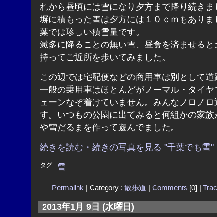
れから昼頃には雪になり夕方まで降り続きま
塀に積もった雪は夕方には１０ｃｍもありま
葉では珍しい積雪量です。
滅多に降ることの無い雪、昼食を済ませると
持ってご近所を歩いてみました。
この辺では宅配便などの商用車は別として道
一般の乗用車はほとんどがノーマル・タイヤ
ェーンなぞ着けていません。みんなノロノロ
す。いつもの公園に出てみると何組かの家族
や雪だるまを作って遊んでました。
続きを読む・続きの写真を見る "千葉でも雪"
タグ:
雪
Permalink
| Category :
散歩道
|
Comments
[0] |
Tra
2013年1月 9日 (水曜日)