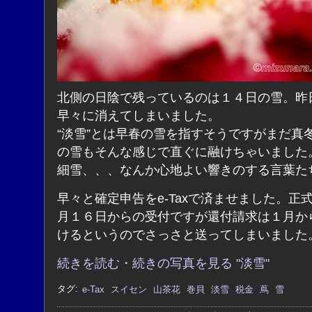
北側の日陰で残っているのは１４日の雪。昨
早々に消えてしまいました。
“淡雪”とは早春の雪を指すそうですがまだ真
の雪もそんな感じで直ぐに融けちゃいました
細雪、、、なんか心地よい響きのする言葉た
早々と確定申告をe-Taxで済ませました。正
月１６日からの受付ですが還付請求は１月か
けるというのでさっさと送ってしまいました
続きを読む・続きの写真を見る "淡雪"
タグ:
e-Tax
スイセン
山茶花
巻貝
淡雪
税金
蔦
雪