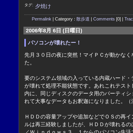
タグ:
夕焼け
Permalink
| Category :
散歩道
|
Comments
[0] |
Tra
2006年8月 6日 (日曜日)
パソコンが壊れたー！
先月３０日の夜に突然！マイＰＣが動かなく
た。
要のシステム領域の入っている内蔵ハード・
が壊れて処理不能状態です。あれこれテスト
内に、同じディスクのデータ用のパーティシ
れて大事なデータもお釈迦になりました。（
ＨＤＤの容量アップや追加などでＯＳの再イ
ルは再三経験しましたが、ＨＤＤが壊れるの
／Ｗｉｎｄｏｗｓ３．１からのパソコン生活