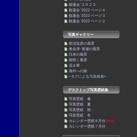
観蓮会 '２０２３
観蓮会 '2022 ページ４
観蓮会 '2022 ページ３
観蓮会 '2022 ページ２
写真ギャラリー
那須塩原の風景
奥会津･尾瀬の風景
日本の風景
桜咲く風景
花＆華
海外への旅
<タグによる写真検索>
デスクトップ写真壁紙集
写真壁紙 春
写真壁紙 夏
写真壁紙 秋
写真壁紙 冬
カレンダー壁紙８月分
New
カレンダー壁紙７月分