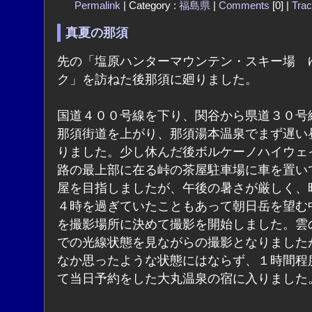
Permalink
| Category :
福島県
|
Comments
[0] |
Tra
真夏の那須
先の「塩原ハンターマウンテン・スキー場 
ク」を訪ねた後那須に廻りました。
国道４００号線を下り、関谷から県道３０号
那須街道を上がり、那須湯本温泉でまず遅い
りました。少し休んだ後ボルケーノハイウェ
路の最上部に在る峠の茶屋駐車場に車を置い
屋を目指しましたが、午後の暑さが厳しく、
４時を過ぎていたこともあって朝日岳を望む
を撮影場所に決めて撮影を開始しました。雲
での光線状態を見ながらの撮影となりました
なか思ったような状態にはならず、１時間程
て当日予約をした大丸温泉の宿に入りました