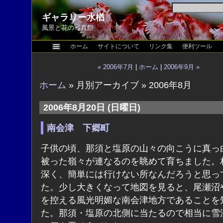
ギャラリー水楢
風景と花の写真館
ホーム
サイトについて
リンク集
便利ツール
« 2006年7月
|
ホーム
|
2006年9月 »
ホーム
» 月別アーカイブ » 2006年8月
2006年8月20日 (日曜日)
南会津 下郷町
子供の頃、那須と塩原の山々の向こうに真っ
被った嶺々が連なるのを眺めて育ちました。
深く、簡単には行けない所なんだろうと思っ
た。少し大きくなって地図を見ると、尾瀬沼
を控える風光明媚な南会津地方であることを
た。那須・塩原の北側に当たるので相当に雪