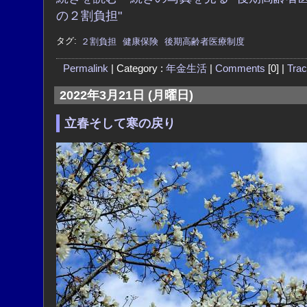
の２割負担"
タグ:
２割負担
健康保険
後期高齢者医療制度
Permalink
| Category :
年金生活
|
Comments
[0] |
Tra
2022年3月21日 (月曜日)
立春そして寒の戻り