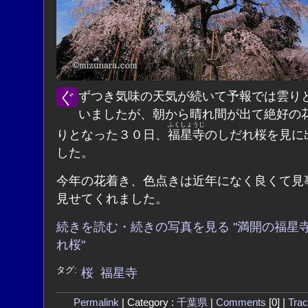
ぐずつき気味の天気が続いて予報では雲りとなって
いましたが、朝から晴れ間が出て絶好の
ふくしょうじ
りとなった３０日、
福星寺
のしだれ桜を見に
した。
今年の花着き、色点きは近年になく良くて見
見せてくれました。
続きを読む・続きの写真を見る "満開の福星
れ桜"
タグ:
桜
福星寺
Permalink
| Category :
千葉県
|
Comments
[0] |
Tra