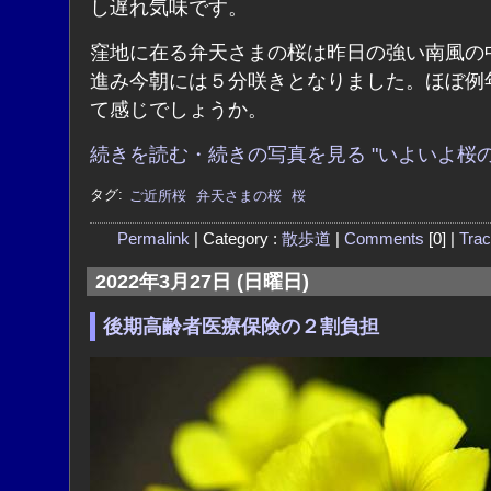
し遅れ気味です。
窪地に在る弁天さまの桜は昨日の強い南風の
進み今朝には５分咲きとなりました。ほぼ例
て感じでしょうか。
続きを読む・続きの写真を見る "いよいよ桜の
タグ:
ご近所桜
弁天さまの桜
桜
Permalink
| Category :
散歩道
|
Comments
[0] |
Tra
2022年3月27日 (日曜日)
後期高齢者医療保険の２割負担