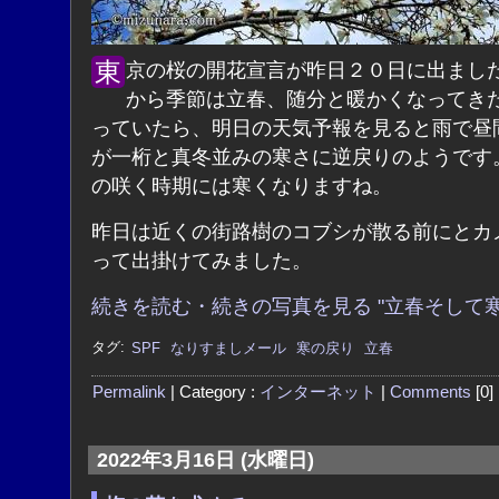
東京の桜の開花宣言が昨日２０日に出ました。今日
から季節は立春、随分と暖かくなってき
っていたら、明日の天気予報を見ると雨で昼
が一桁と真冬並みの寒さに逆戻りのようです
の咲く時期には寒くなりますね。
昨日は近くの街路樹のコブシが散る前にとカ
って出掛けてみました。
続きを読む・続きの写真を見る "立春そして寒
タグ:
SPF
なりすましメール
寒の戻り
立春
Permalink
| Category :
インターネット
|
Comments
2022年3月16日 (水曜日)