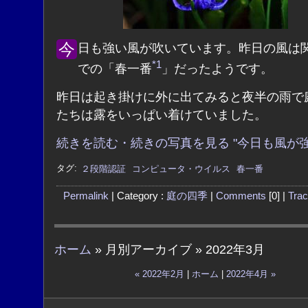
今日も強い風が吹いています。昨日の風は関東地方
*1
での「春一番
」だったようです。
昨日は起き掛けに外に出てみると夜半の雨で
たちは露をいっぱい着けていました。
続きを読む・続きの写真を見る "今日も風が強
タグ:
２段階認証
コンピュータ・ウイルス
春一番
Permalink
| Category :
庭の四季
|
Comments
[0] |
Tra
ホーム
» 月別アーカイブ » 2022年3月
« 2022年2月
|
ホーム
|
2022年4月 »