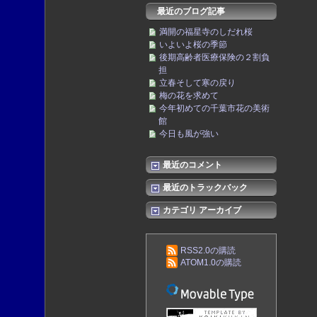
最近のブログ記事
満開の福星寺のしだれ桜
いよいよ桜の季節
後期高齢者医療保険の２割負
担
立春そして寒の戻り
梅の花を求めて
今年初めての千葉市花の美術
館
今日も風が強い
最近のコメント
最近のトラックバック
カテゴリ アーカイブ
RSS2.0の購読
ATOM1.0の購読