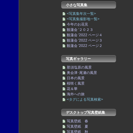
小さな写真集
<写真集年次一覧>
<写真集撮影地一覧>
今年のお花見
観蓮会 '２０２３
観蓮会 '2022 ページ４
観蓮会 '2022 ページ３
観蓮会 '2022 ページ２
写真ギャラリー
那須塩原の風景
奥会津･尾瀬の風景
日本の風景
桜咲く風景
花＆華
海外への旅
<タグによる写真検索>
デスクトップ写真壁紙集
写真壁紙 春
写真壁紙 夏
写真壁紙 秋