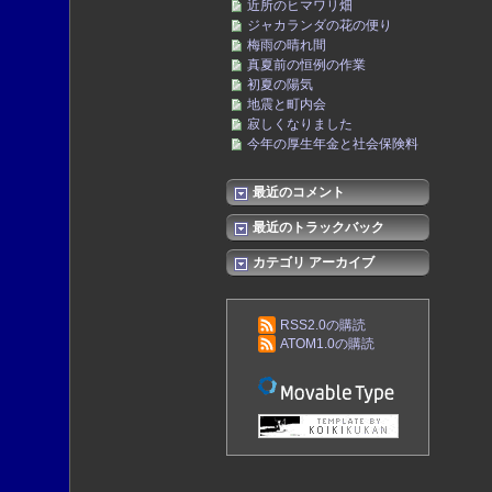
近所のヒマワリ畑
ジャカランダの花の便り
梅雨の晴れ間
真夏前の恒例の作業
初夏の陽気
地震と町内会
寂しくなりました
今年の厚生年金と社会保険料
最近のコメント
最近のトラックバック
カテゴリ アーカイブ
RSS2.0の購読
ATOM1.0の購読