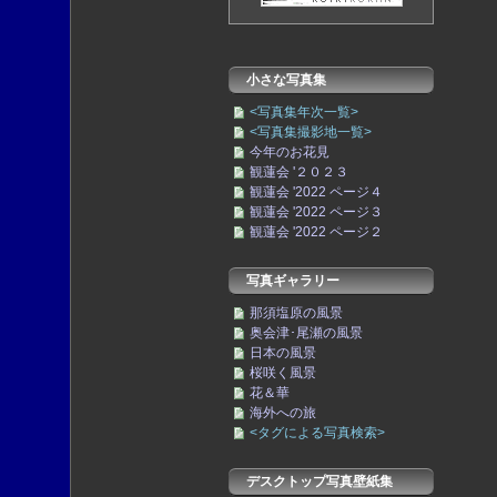
小さな写真集
<写真集年次一覧>
<写真集撮影地一覧>
今年のお花見
観蓮会 '２０２３
観蓮会 '2022 ページ４
観蓮会 '2022 ページ３
観蓮会 '2022 ページ２
写真ギャラリー
那須塩原の風景
奥会津･尾瀬の風景
日本の風景
桜咲く風景
花＆華
海外への旅
<タグによる写真検索>
デスクトップ写真壁紙集