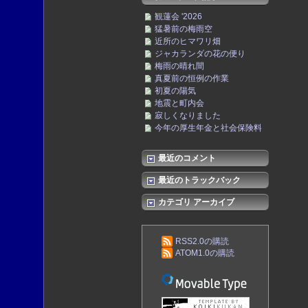
観蓮会 '2026
猛暑前の梅雨空
近所のヒマワリ畑
ジャカランダの花の便り
梅雨の晴れ間
真夏前の恒例の作業
初夏の陽気
地震と町内会
寂しくなりました
今年の厚生年金と社会保険料
最近のコメント
最近のトラックバック
カテゴリ アーカイブ
RSS2.0の購読
ATOM1.0の購読