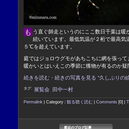
もう直ぐ師走というのにここ数日千葉は暖かい日が
続いています。最低気温が２桁で最高気
５℃を超えています。
庭ではジョロウグモがあちこちに網を張って
暖かいとはいえこの季節に獲物が有るのか疑
続きを読む・続きの写真を見る "久しぶりの絵
タグ:
展覧会
田中一村
Permalink
| Category :
観る聴く読む
|
Comments
[0] |
T
最近のブログ記事