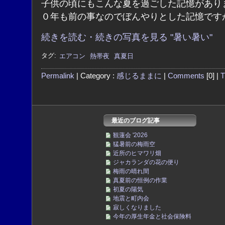
子供の頃にもこんな夏を過ごした記憶があり
０年も前の事なのでぼんやりとした記憶です
続きを読む・続きの写真を見る "暑い暑い"
タグ:
エアコン
熱帯夜
真夏日
Permalink
| Category :
感じるままに
|
Comments
[0] |
T
最近のブログ記事
観蓮会 '2026
猛暑前の梅雨空
近所のヒマワリ畑
ジャカランダの花の便り
梅雨の晴れ間
真夏前の恒例の作業
初夏の陽気
地震と町内会
寂しくなりました
今年の厚生年金と社会保険料