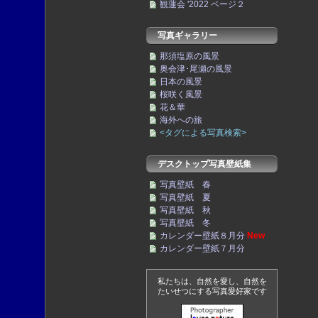
観蓮会 '2022 ページ２
写真ギャラリー
那須塩原の風景
奥会津･尾瀬の風景
日本の風景
桜咲く風景
花＆華
海外への旅
<タグによる写真検索>
デスクトップ写真壁紙集
写真壁紙 春
写真壁紙 夏
写真壁紙 秋
写真壁紙 冬
カレンダー壁紙８月分
New
カレンダー壁紙７月分
私たちは、自然を愛し、自然を
たいせつにする写真愛好家です