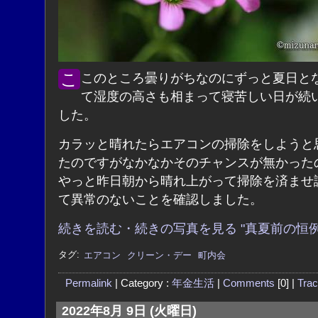
ここのところ曇りがちなのにずっと夏日となってい
て湿度の高さも相まって寝苦しい日が続
した。
カラッと晴れたらエアコンの掃除をしようと
たのですがなかなかそのチャンスが無かった
やっと昨日朝から晴れ上がって掃除を済ませ
て異常のないことを確認しました。
続きを読む・続きの写真を見る "真夏前の恒例
タグ:
エアコン
クリーン・デー
町内会
Permalink
| Category :
年金生活
|
Comments
[0] |
Tra
2022年8月 9日 (火曜日)