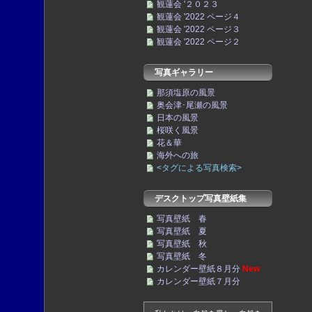
観蓮会 '２０２３
観蓮会 '2022 ページ４
観蓮会 '2022 ページ３
観蓮会 '2022 ページ２
写真ギャラリー
那須塩原の風景
奥会津･尾瀬の風景
日本の風景
桜咲く風景
花＆華
海外への旅
<タグによる写真検索>
デスクトップ写真壁紙集
写真壁紙 春
写真壁紙 夏
写真壁紙 秋
写真壁紙 冬
カレンダー壁紙８月分
New
カレンダー壁紙７月分