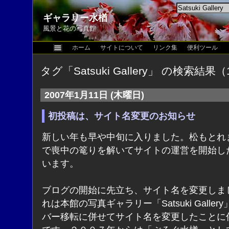
ギャラリー水楢
風景と花の写真館
ホーム
サイトについて
リンク集
便利ツール
タグ「Satsuki Gallery」 の検索結果（
2007年1月11日 (木曜日)
初投稿は、サイト名変更のお知らせ
新しい年も早や中旬に入りました。松もとれ
で喪中の篭りを解いてサイトの運営を開始し
います。
ブログの開始に先立ち、サイト名を変更しま
れは本館の写真ギャラリー「Satsuki Galler
バー移転に併せてサイト名を変更したことに