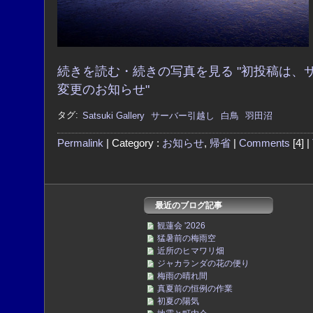
続きを読む・続きの写真を見る "初投稿は、
変更のお知らせ"
タグ:
Satsuki Gallery
サーバー引越し
白鳥
羽田沼
Permalink
| Category :
お知らせ
,
帰省
|
Comments
[4] |
最近のブログ記事
観蓮会 '2026
猛暑前の梅雨空
近所のヒマワリ畑
ジャカランダの花の便り
梅雨の晴れ間
真夏前の恒例の作業
初夏の陽気