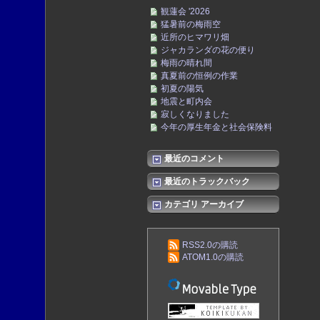
観蓮会 '2026
猛暑前の梅雨空
近所のヒマワリ畑
ジャカランダの花の便り
梅雨の晴れ間
真夏前の恒例の作業
初夏の陽気
地震と町内会
寂しくなりました
今年の厚生年金と社会保険料
最近のコメント
最近のトラックバック
カテゴリ アーカイブ
RSS2.0の購読
ATOM1.0の購読