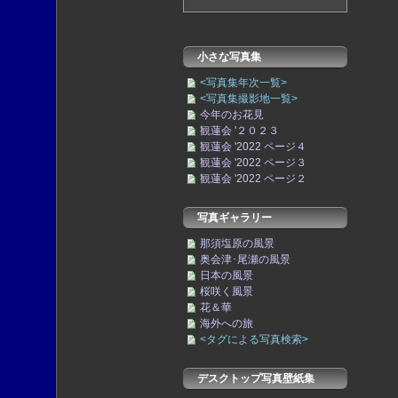
小さな写真集
<写真集年次一覧>
<写真集撮影地一覧>
今年のお花見
観蓮会 '２０２３
観蓮会 '2022 ページ４
観蓮会 '2022 ページ３
観蓮会 '2022 ページ２
写真ギャラリー
那須塩原の風景
奥会津･尾瀬の風景
日本の風景
桜咲く風景
花＆華
海外への旅
<タグによる写真検索>
デスクトップ写真壁紙集