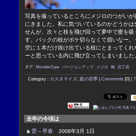
写真を撮っているところにメジロのつがいが
にきました。私に気づいているのかどうかは
せんが、次々と枝を飛び回って夢中で蜜を吸
す。バックの枝がボケ切らなくて煩いなー。
空に１本だけ抜け出ている枝にとまってくれ
ーと思っている内に飛び立ってしまいました
タグ:
MovableType
バージョンアップ
メジロ
梅
沈丁花
Category :
カスタマイズ
,
庭の四季
|
Comments
[0] |
T
去年の今頃は
雲～早春
2008年3月 1日