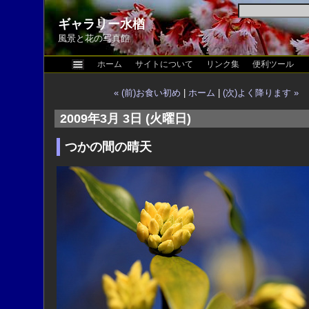
ギャラリー水楢
風景と花の写真館
ホーム
サイトについて
リンク集
便利ツール
« (前)お食い初め
|
ホーム
|
(次)よく降ります »
2009年3月 3日 (火曜日)
つかの間の晴天