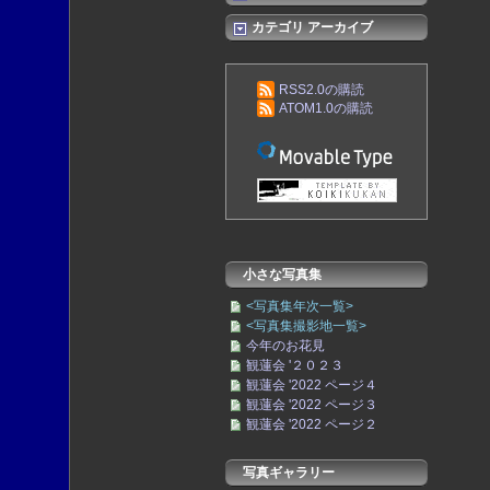
カテゴリ アーカイブ
RSS2.0の購読
ATOM1.0の購読
小さな写真集
<写真集年次一覧>
<写真集撮影地一覧>
今年のお花見
観蓮会 '２０２３
観蓮会 '2022 ページ４
観蓮会 '2022 ページ３
観蓮会 '2022 ページ２
写真ギャラリー