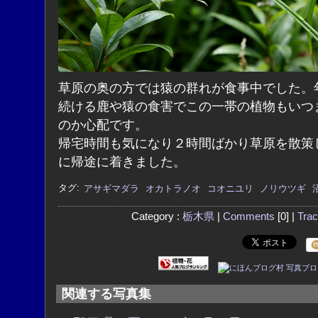
草原の奥の方では猿の群れが食事中でした。
続ける鹿や猿の食害でこの一帯の植物もいつ
のか心配です。
帰宅時間も気になり２時間ばかり草原を散策
に帰途に着きました。
タグ:
アサギマダラ
オカトラノオ
コオニユリ
ノリウツギ
Category :
栃木県
|
Comments
[0] |
Tra
関連する写真集