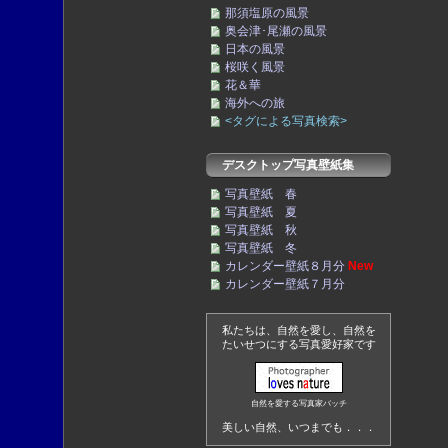
那須塩原の風景
奥会津･尾瀬の風景
日本の風景
桜咲く風景
花＆華
海外への旅
<タグによる写真検索>
デスクトップ写真壁紙集
写真壁紙 春
写真壁紙 夏
写真壁紙 秋
写真壁紙 冬
カレンダー壁紙８月分
New
カレンダー壁紙７月分
私たちは、自然を愛し、自然を
たいせつにする写真愛好家です
自然を愛する写真家バッチ
美しい自然、いつまでも．．．