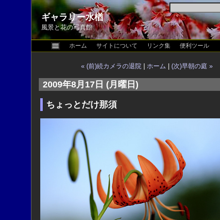
ギャラリー水楢
風景と花の写真館
ホーム
サイトについて
リンク集
便利ツール
« (前)続カメラの退院
|
ホーム
|
(次)早朝の庭 »
2009年8月17日 (月曜日)
ちょっとだけ那須