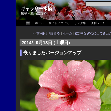
ギャラリー水楢
風景と花の写真館
ホーム
サイトについて
リンク集
便利ツール
« (前)稲刈り始まる
|
ホーム
|
(次)朝な夕なに出てみたが
2014年9月13日 (土曜日)
嵌りましたバージョンアップ