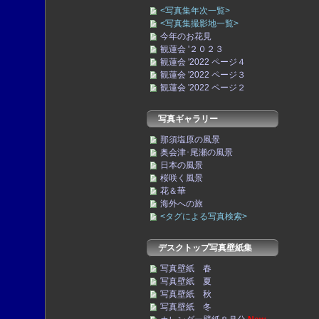
<写真集年次一覧>
<写真集撮影地一覧>
今年のお花見
観蓮会 '２０２３
観蓮会 '2022 ページ４
観蓮会 '2022 ページ３
観蓮会 '2022 ページ２
写真ギャラリー
那須塩原の風景
奥会津･尾瀬の風景
日本の風景
桜咲く風景
花＆華
海外への旅
<タグによる写真検索>
デスクトップ写真壁紙集
写真壁紙 春
写真壁紙 夏
写真壁紙 秋
写真壁紙 冬