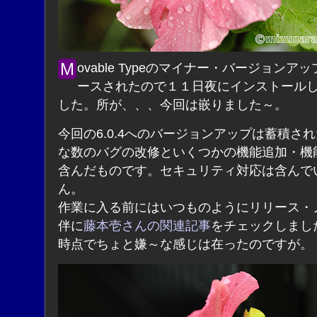
Movable Typeのマイナー・バージョンアップがリリ
ースされたので１１日夜にインストール
した。所が、、、今回は嵌りました～。
今回の6.0.4へのバージョンアップは蓄積さ
な数のバグの改修といくつかの機能追加・機
含んだものです。セキュリティ対応は含んで
ん。
作業に入る前にはいつものようにリリース・
伴に
藤本壱さんの関連記事
をチェックしまし
時点でちょと嫌～な感じは在ったのですが。