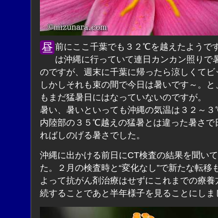
昼前にここ千葉でも３２℃を越えたようです。先週
は沖縄に行っていて連日カンカン照りで
のですが、週末に千葉に帰ったら涼しくてビ
しかしそれも束の間で今日は暑いです～。と
もまだ猛暑日にはなっていないのですが。
暑い、暑いといっても沖縄の気温は３２～３
内陸部の３５℃越えの猛暑とは違った暑さで
ればしのげる暑さでした。
沖縄に出かける前日にCT検査の結果を聞い
た。２月の検査時と“変化なし”で新たな転移
よって抗がん剤治療はせずにこれまでの療養
続することであと半年様子を見ることにしま