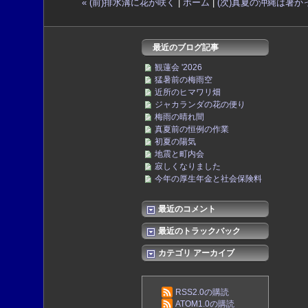
« (前)排水溝に花が咲く
|
ホーム
|
(次)真夏の沖縄は暑かっ
最近のブログ記事
観蓮会 '2026
猛暑前の梅雨空
近所のヒマワリ畑
ジャカランダの花の便り
梅雨の晴れ間
真夏前の恒例の作業
初夏の陽気
地震と町内会
寂しくなりました
今年の厚生年金と社会保険料
最近のコメント
最近のトラックバック
カテゴリ アーカイブ
RSS2.0の購読
ATOM1.0の購読