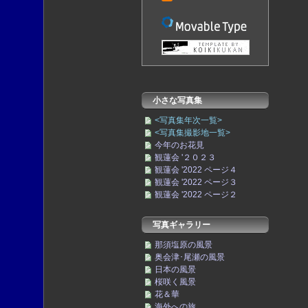
小さな写真集
<写真集年次一覧>
<写真集撮影地一覧>
今年のお花見
観蓮会 '２０２３
観蓮会 '2022 ページ４
観蓮会 '2022 ページ３
観蓮会 '2022 ページ２
写真ギャラリー
那須塩原の風景
奥会津･尾瀬の風景
日本の風景
桜咲く風景
花＆華
海外への旅