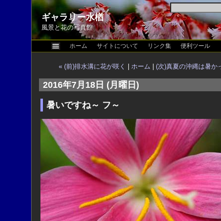
ギャラリー水楢
風景と花の写真館
ホーム
サイトについて
リンク集
便利ツール
« (前)排水溝に花が咲く
|
ホーム
|
(次)真夏の沖縄は暑かっ
2016年7月18日 (月曜日)
暑いですね～ フ～