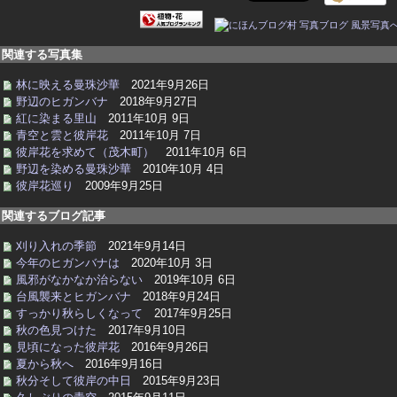
関連する写真集
林に映える曼珠沙華
2021年9月26日
野辺のヒガンバナ
2018年9月27日
紅に染まる里山
2011年10月 9日
青空と雲と彼岸花
2011年10月 7日
彼岸花を求めて（茂木町）
2011年10月 6日
野辺を染める曼珠沙華
2010年10月 4日
彼岸花巡り
2009年9月25日
関連するブログ記事
刈り入れの季節
2021年9月14日
今年のヒガンバナは
2020年10月 3日
風邪がなかなか治らない
2019年10月 6日
台風襲来とヒガンバナ
2018年9月24日
すっかり秋らしくなって
2017年9月25日
秋の色見つけた
2017年9月10日
見頃になった彼岸花
2016年9月26日
夏から秋へ
2016年9月16日
秋分そして彼岸の中日
2015年9月23日