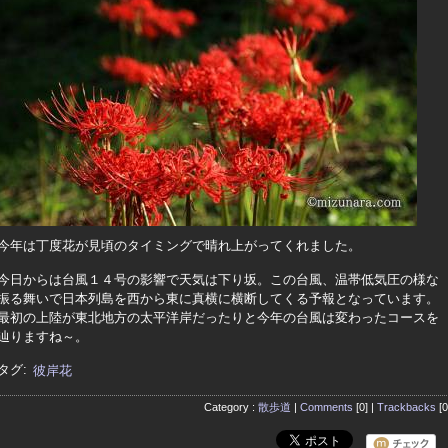
今年は丁度花が見頃のタイミングで晴れ上がってくれました。
今日からは台風１４号の影響で天気は下り坂。この台風、温帯低気圧の様な
振る舞いで日本列島を西から東に真横に横断してくる予報となっています。
最初の上陸が東北地方の太平洋岸だったりと今年の台風は変わったコースを
辿りますね～。
タグ:
彼岸花
Category :
散歩道
|
Comments
[0] |
Trackbacks
[0