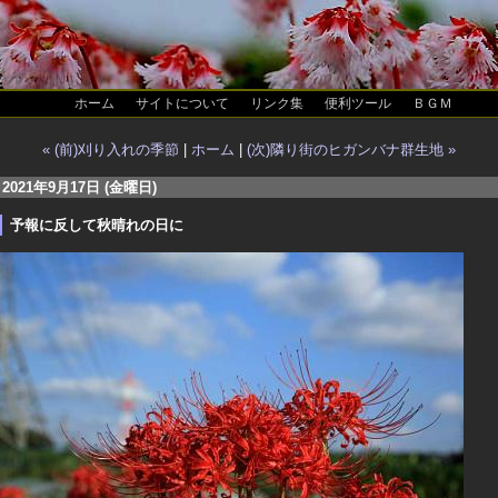
ホーム
サイトについて
リンク集
便利ツール
ＢＧＭ
« (前)刈り入れの季節
|
ホーム
|
(次)隣り街のヒガンバナ群生地 »
2021年9月17日 (金曜日)
予報に反して秋晴れの日に