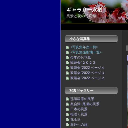
ギャラリー水楢
風景と花の写真館
小さな写真集
<写真集年次一覧>
<写真集撮影地一覧>
今年のお花見
観蓮会 '２０２３
観蓮会 '2022 ページ４
観蓮会 '2022 ページ３
観蓮会 '2022 ページ２
写真ギャラリー
那須塩原の風景
奥会津･尾瀬の風景
日本の風景
桜咲く風景
花＆華
海外への旅