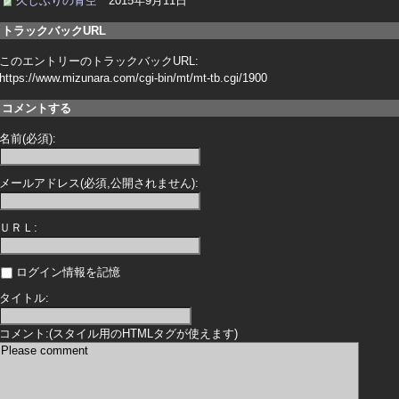
久しぶりの青空
2015年9月11日
トラックバックURL
このエントリーのトラックバックURL:
https://www.mizunara.com/cgi-bin/mt/mt-tb.cgi/1900
コメントする
名前(必須):
メールアドレス(必須,公開されません):
ＵＲＬ:
ログイン情報を記憶
タイトル:
コメント:(スタイル用のHTMLタグが使えます)