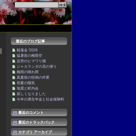
最近のブログ記事
観蓮会 '2026
猛暑前の梅雨空
近所のヒマワリ畑
ジャカランダの花の便り
梅雨の晴れ間
真夏前の恒例の作業
初夏の陽気
地震と町内会
寂しくなりました
今年の厚生年金と社会保険料
最近のコメント
最近のトラックバック
カテゴリ アーカイブ