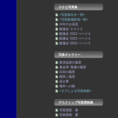
小さな写真集
<写真集年次一覧>
<写真集撮影地一覧>
今年のお花見
観蓮会 '２０２３
観蓮会 '2022 ページ４
観蓮会 '2022 ページ３
観蓮会 '2022 ページ２
写真ギャラリー
那須塩原の風景
奥会津･尾瀬の風景
日本の風景
桜咲く風景
花＆華
海外への旅
<タグによる写真検索>
デスクトップ写真壁紙集
写真壁紙 春
写真壁紙 夏