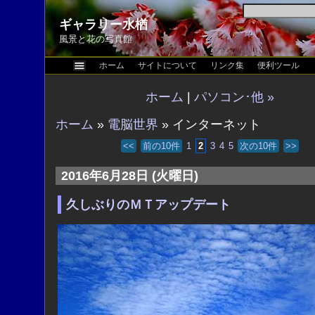
ギャラリー水楢
風景と花の写真館
ホーム
サイトについて
リンク集
便利ツール
ホーム
|
パソコン･他 »
ホーム
»
電脳世界
» インターネット
<<
前の10件
1
2
3
4
5
次の10件
>>
2016年6月28日 (火曜日)
久しぶりのＭＴアップデート