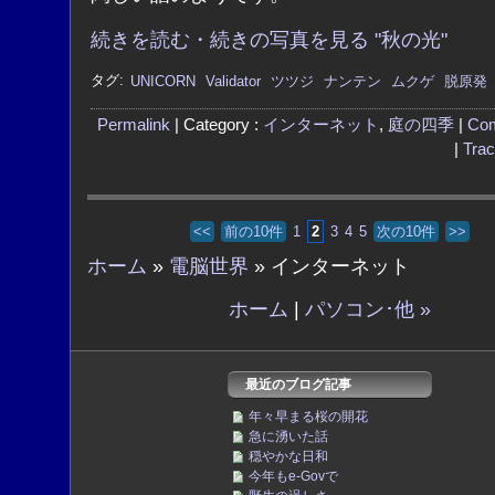
続きを読む・続きの写真を見る "秋の光"
タグ:
UNICORN
Validator
ツツジ
ナンテン
ムクゲ
脱原発
Permalink
| Category :
インターネット
,
庭の四季
|
Co
|
Tra
<<
前の10件
1
2
3
4
5
次の10件
>>
ホーム
»
電脳世界
» インターネット
ホーム
|
パソコン･他 »
最近のブログ記事
年々早まる桜の開花
急に湧いた話
穏やかな日和
今年もe-Govで