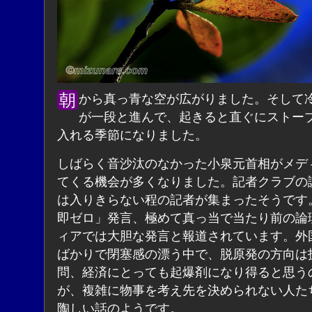
朝から真っ青な空が広がりました。そして冷え込み
が一段と進んで、起きると直ぐにストー
入れる季節になりました。
しばらく音沙汰のなかった小泉元首相がメデ
てくる機会が多くなりました。記者クラブの
は入りきらない程の記者が集まったそうです
即ゼロ」発言、極めて真っ当で当たり前の論
ィアでは大胆な発言と報道されています。外
ばかりで閉塞感の漂う中で、脱原発の方向は
問、経済にとっても起爆剤になり得ると思う
が、複雑に物事を考え先を決められない人た
陶しい話のようです。