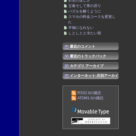
野生の逞しさ
立春そして寒の戻り
パズルを解くように
スマホの料金コースを変更し
た
半袖になれない
しとしとと冷たい雨
最近のコメント
最近のトラックバック
カテゴリ アーカイブ
インターネット:月別アーカイ
ブ
RSS2.0の購読
ATOM1.0の購読