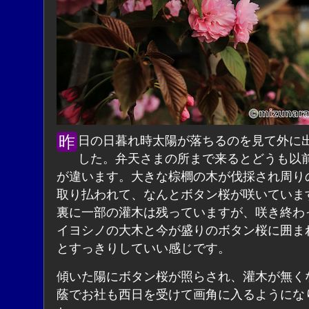
昨日の日暮れ時太陽が落ちるのを見て外に出てみま
した。弁天さまの所まで来るとどうも以
が違います。大きな棕櫚の木が伐採され周り
取り払われて、なんとボタン桜が咲いていま
裏に一部の灌木は残っていますが、咲き終わ
イヨシノの大木と今が盛りのボタン桜に囲ま
とすっきりしていい感じです。
傾いた陽にボタン桜が照らされ、灌木が無く
蔭でお社も西日を受けて画角に入るようにな