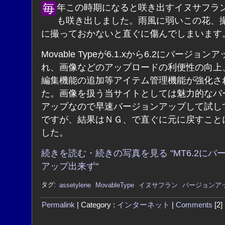
毎年この時期になると咲き出すイヌサフランが今年
も咲き出しました。雨風に弱いこの花、
に撮っておかないと直ぐに傷んでしまいます
Movable Typeが6.1.xから6.2にバージョン
れ、画像などのアップロードの利便性の向上
編集機能の追加等アイテム管理機能が強化さ
た。画像を扱う当サイトとしては魅力的なバ
アップなので早速バージョンアップして試し
ですが、結果はＮＧ、で直ぐに元に戻すこと
した。
続きを読む・続きの写真を見る "MT6.2にバ
アップ出来ず"
タグ:
assetylene
MovableType
イヌサフラン
バージョンア
Permalink
| Category :
インターネット
|
Comments
[2]