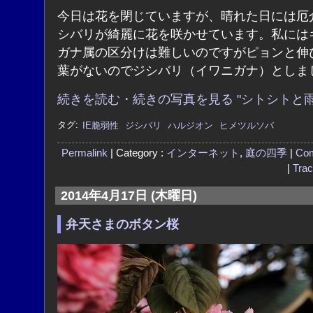
今日は花を閉じていますが、晴れた日には厄
シバリが綺麗に花を咲かせています。私には
ガナ属の区分けは難しいのですがピョンと伸
葉がないのでジシバリ（イワニガナ）としま
続きを読む・続きの写真を見る "シトシトと雨
タグ:
IE脆弱性
ジシバリ
ハルジオン
ヒメツルソバ
Permalink
| Category :
インターネット
,
庭の四季
|
Co
|
Tra
2014年4月17日 (木曜日)
弁天さまのボタン桜