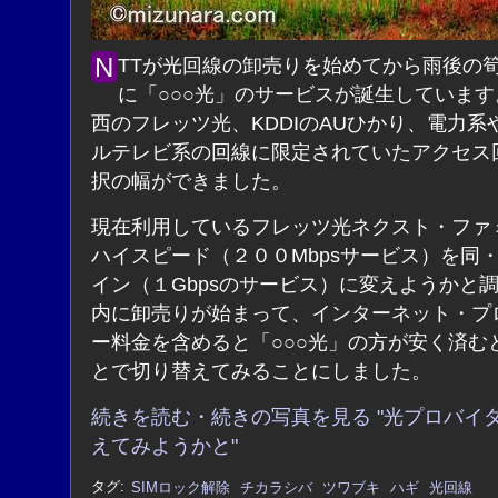
NTTが光回線の卸売りを始めてから雨後の筍のよう
に「○○○光」のサービスが誕生しています
西のフレッツ光、KDDIのAUひかり、電力系
ルテレビ系の回線に限定されていたアクセス
択の幅ができました。
現在利用しているフレッツ光ネクスト・ファ
ハイスピード（２００Mbpsサービス）を同
イン（１Gbpsのサービス）に変えようかと
内に卸売りが始まって、インターネット・プ
ー料金を含めると「○○○光」の方が安く済む
とで切り替えてみることにしました。
続きを読む・続きの写真を見る "光プロバイ
えてみようかと"
タグ:
SIMロック解除
チカラシバ
ツワブキ
ハギ
光回線